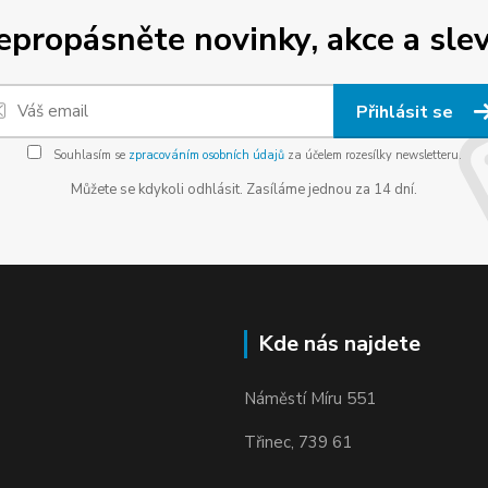
epropásněte novinky, akce a slev
Přihlásit se
Souhlasím se
zpracováním osobních údajů
za účelem rozesílky newsletteru.
Můžete se kdykoli odhlásit. Zasíláme jednou za 14 dní.
Kde nás najdete
Náměstí Míru 551
Třinec, 739 61