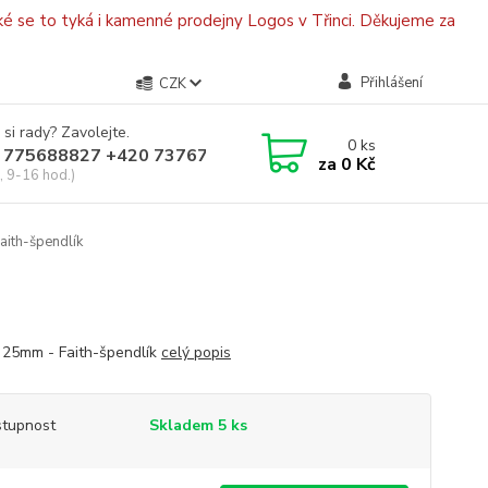
é se to tyká i kamenné prodejny Logos v Třinci. Děkujeme za
Přihlášení
CZK
 si rady? Zavolejte.
0
ks
 775688827 +420 737670415
za
0 Kč
, 9-16 hod.)
aith-špendlík
 25mm - Faith-špendlík
celý popis
tupnost
Skladem 5 ks