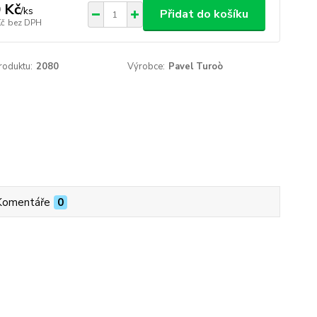
 Kč
/
ks
Přidat do košíku
Kč
bez DPH
roduktu:
2080
Výrobce:
Pavel Turoò
Komentáře
0