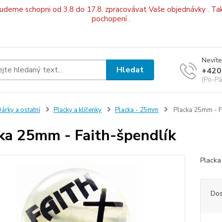
budeme schopni od 3.8 do 17.8. zpracovávat Vaše objednávky . Tak
pochopení .
Nevíte
Hledat
+420
(Po-Pá
árky a ostatní
Placky a klíčenky
Placka - 25mm
Placka 25mm - F
ka 25mm - Faith-špendlík
Placka
Dos