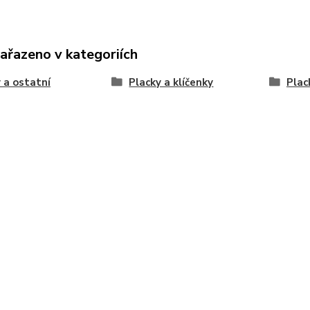
zařazeno v kategoriích
 a ostatní
Placky a klíčenky
Plac