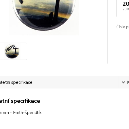
20
20 
Číslo p
etní specifikace
tní specifikace
5mm - Faith-špendlík