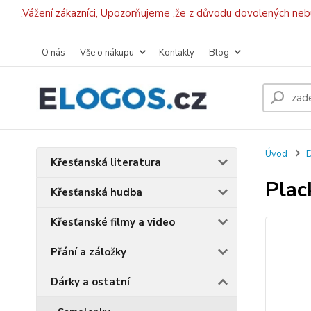
.Vážení zákazníci, Upozorňujeme ,že z důvodu dovolených ne
O nás
Vše o nákupu
Kontakty
Blog
Úvod
D
Křesťanská literatura
Plac
Křesťanská hudba
Křesťanské filmy a video
Přání a záložky
Dárky a ostatní