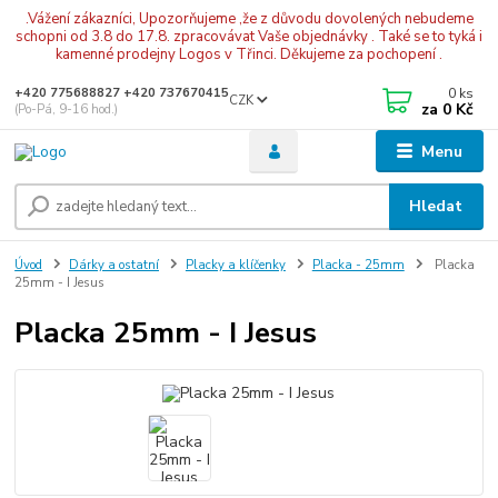
.Vážení zákazníci, Upozorňujeme ,že z důvodu dovolených nebudeme
schopni od 3.8 do 17.8. zpracovávat Vaše objednávky . Také se to tyká i
kamenné prodejny Logos v Třinci. Děkujeme za pochopení .
0
ks
+420 775688827 +420 737670415
CZK
za
0 Kč
(Po-Pá, 9-16 hod.)
Menu
Hledat
Úvod
Dárky a ostatní
Placky a klíčenky
Placka - 25mm
Placka
25mm - I Jesus
Placka 25mm - I Jesus