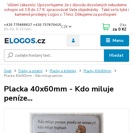
.Vážení zákazníci, Upozorňujeme ,že z důvodu dovolených nebudeme
schopni od 3.8 do 17.8. zpracovávat Vaše objednávky . Také se to tyká i
kamenné prodejny Logos v Třinci. Děkujeme za pochopení .
0
ks
+420 775688827 +420 737670415
CZK
za
0 Kč
(Po-Pá, 9-16 hod.)
Menu
Hledat
Úvod
Dárky a ostatní
Placky a klíčenky
Placky 40x60mm
Placka 40x60mm - Kdo miluje peníze...
Placka 40x60mm - Kdo miluje
peníze...