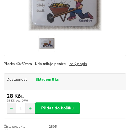
Placka 40x60mm - Kdo miluje peníze...
celý popis
Dostupnost
Skladem 5 ks
28 Kč
/
ks
28 Kč
bez DPH
Přidat do košíku
Číslo produktu:
2805