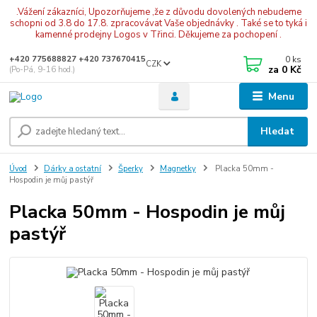
.Vážení zákazníci, Upozorňujeme ,že z důvodu dovolených nebudeme
schopni od 3.8 do 17.8. zpracovávat Vaše objednávky . Také se to tyká i
kamenné prodejny Logos v Třinci. Děkujeme za pochopení .
0
ks
+420 775688827 +420 737670415
CZK
za
0 Kč
(Po-Pá, 9-16 hod.)
Menu
Hledat
Úvod
Dárky a ostatní
Šperky
Magnetky
Placka 50mm -
Hospodin je můj pastýř
Placka 50mm - Hospodin je můj
pastýř