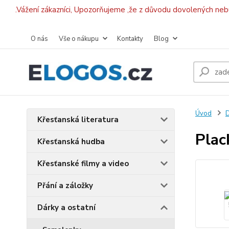
.Vážení zákazníci, Upozorňujeme ,že z důvodu dovolených ne
O nás
Vše o nákupu
Kontakty
Blog
Úvod
D
Křesťanská literatura
Plac
Křesťanská hudba
Křesťanské filmy a video
Přání a záložky
Dárky a ostatní