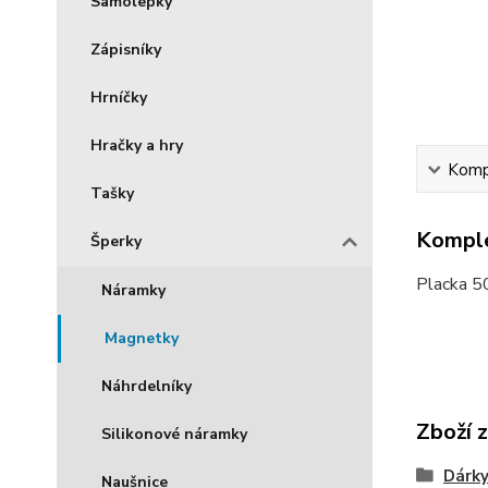
Samolepky
Zápisníky
Hrníčky
Hračky a hry
Kompl
Tašky
Komple
Šperky
Placka 50
Náramky
Magnetky
Náhrdelníky
Zboží 
Silikonové náramky
Dárky
Naušnice