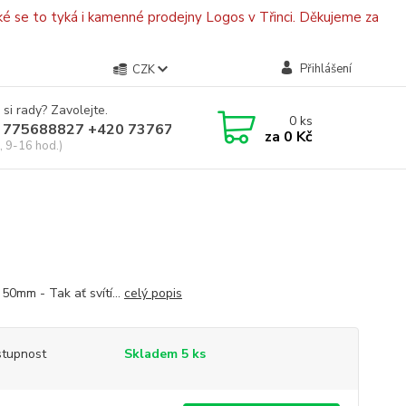
é se to tyká i kamenné prodejny Logos v Třinci. Děkujeme za
Přihlášení
CZK
 si rady? Zavolejte.
0
ks
 775688827 +420 737670415
za
0 Kč
, 9-16 hod.)
50mm - Tak ať svítí...
celý popis
tupnost
Skladem 5 ks