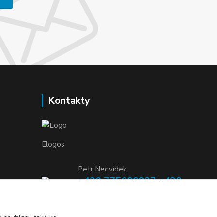
Kontakty
Elogos
Petr Nedvídek
+420 775688827 +420
737670415
(Po-Pá, 9-16 hod.)