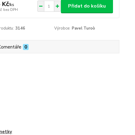
 Kč
/
ks
Přidat do košíku
Kč
bez DPH
roduktu:
3146
Výrobce:
Pavel Turoò
Komentáře
0
netky