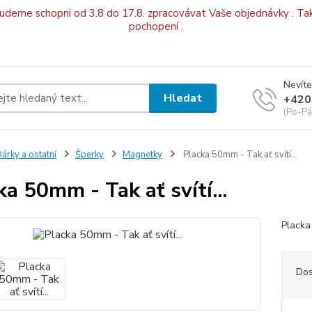
budeme schopni od 3.8 do 17.8. zpracovávat Vaše objednávky . Tak
pochopení .
Nevíte
Hledat
+420
(Po-Pá
árky a ostatní
Šperky
Magnetky
Placka 50mm - Tak ať svítí...
ka 50mm - Tak ať svítí...
Placka 
Dos