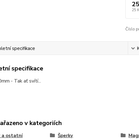
25
25 
Číslo p
etní specifikace
tní specifikace
mm - Tak ať svítí...
zařazeno v kategoriích
 a ostatní
Šperky
Mag