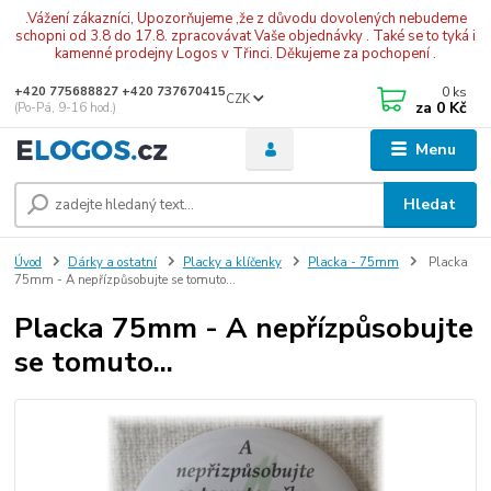
.Vážení zákazníci, Upozorňujeme ,že z důvodu dovolených nebudeme
schopni od 3.8 do 17.8. zpracovávat Vaše objednávky . Také se to tyká i
kamenné prodejny Logos v Třinci. Děkujeme za pochopení .
0
ks
+420 775688827 +420 737670415
CZK
za
0 Kč
(Po-Pá, 9-16 hod.)
Menu
Hledat
Úvod
Dárky a ostatní
Placky a klíčenky
Placka - 75mm
Placka
75mm - A nepřízpůsobujte se tomuto...
Placka 75mm - A nepřízpůsobujte
se tomuto...