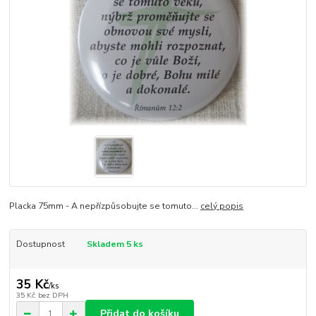
Placka 75mm - A nepřízpůsobujte se tomuto...
celý popis
Dostupnost
Skladem 5 ks
35 Kč
/
ks
35 Kč
bez DPH
Přidat do košíku