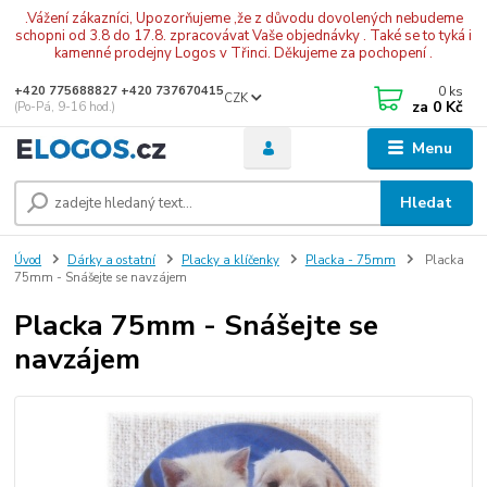
.Vážení zákazníci, Upozorňujeme ,že z důvodu dovolených nebudeme
schopni od 3.8 do 17.8. zpracovávat Vaše objednávky . Také se to tyká i
kamenné prodejny Logos v Třinci. Děkujeme za pochopení .
0
ks
+420 775688827 +420 737670415
CZK
za
0 Kč
(Po-Pá, 9-16 hod.)
Menu
Hledat
Úvod
Dárky a ostatní
Placky a klíčenky
Placka - 75mm
Placka
75mm - Snášejte se navzájem
Placka 75mm - Snášejte se
navzájem