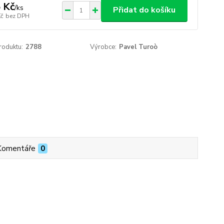
 Kč
/
ks
Přidat do košíku
Kč
bez DPH
roduktu:
2788
Výrobce:
Pavel Turoò
Komentáře
0