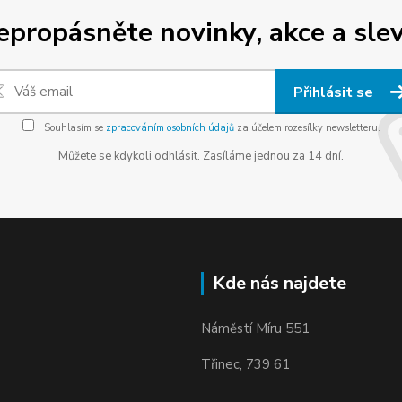
epropásněte novinky, akce a slev
Přihlásit se
Souhlasím se
zpracováním osobních údajů
za účelem rozesílky newsletteru.
Můžete se kdykoli odhlásit. Zasíláme jednou za 14 dní.
Kde nás najdete
Náměstí Míru 551
Třinec, 739 61