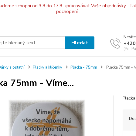
budeme schopni od 3.8 do 17.8. zpracovávat Vaše objednávky . Tak
pochopení .
Nevíte
Hledat
+420
(Po-Pá
árky a ostatní
Placky a klíčenky
Placka - 75mm
Placka 75mm - V
ka 75mm - Víme...
Placka
Dos