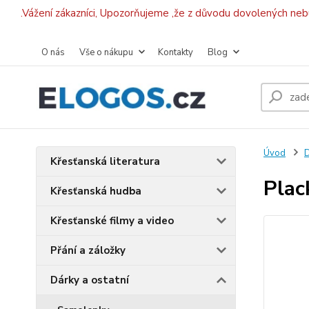
.Vážení zákazníci, Upozorňujeme ,že z důvodu dovolených ne
O nás
Vše o nákupu
Kontakty
Blog
Úvod
D
Křesťanská literatura
Plac
Křesťanská hudba
Křesťanské filmy a video
Přání a záložky
Dárky a ostatní