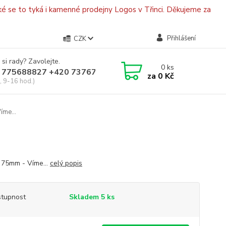
é se to tyká i kamenné prodejny Logos v Třinci. Děkujeme za
Přihlášení
CZK
 si rady? Zavolejte.
0
ks
 775688827 +420 737670415
za
0 Kč
, 9-16 hod.)
íme...
 75mm - Víme...
celý popis
tupnost
Skladem 5 ks