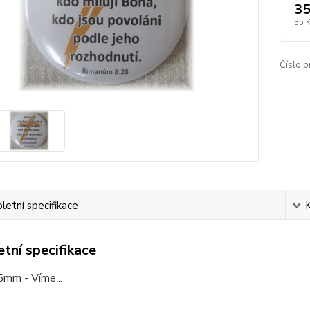
35
35 
Číslo p
etní specifikace
tní specifikace
5mm - Víme...