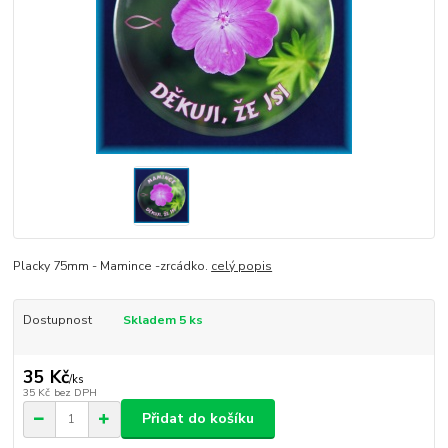
Placky 75mm - Mamince -zrcádko.
celý popis
Dostupnost
Skladem 5 ks
35 Kč
/
ks
35 Kč
bez DPH
Přidat do košíku