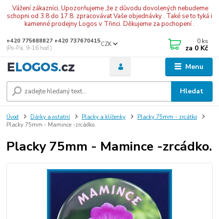
.Vážení zákazníci, Upozorňujeme ,že z důvodu dovolených nebudeme
schopni od 3.8 do 17.8. zpracovávat Vaše objednávky . Také se to tyká i
kamenné prodejny Logos v Třinci. Děkujeme za pochopení .
0
ks
+420 775688827 +420 737670415
CZK
za
0 Kč
(Po-Pá, 9-16 hod.)
Menu
Hledat
Úvod
Dárky a ostatní
Placky a klíčenky
Placky 75mm - zrcátko
Placky 75mm - Mamince -zrcádko.
Placky 75mm - Mamince -zrcádko.