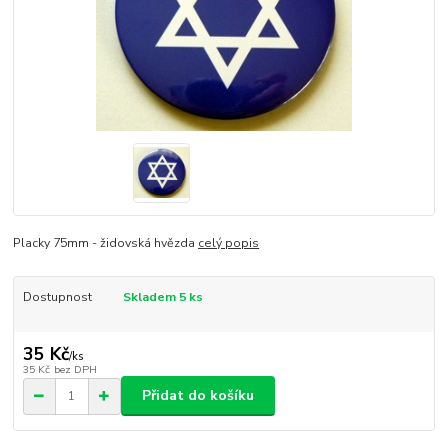
Placky 75mm - židovská hvězda
celý popis
Dostupnost
Skladem 5 ks
35 Kč
/
ks
35 Kč
bez DPH
Přidat do košíku