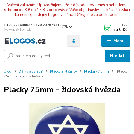
.Vážení zákazníci, Upozorňujeme ,že z důvodu dovolených nebudeme
schopni od 3.8 do 17.8. zpracovávat Vaše objednávky . Také se to tyká i
kamenné prodejny Logos v Třinci. Děkujeme za pochopení .
0
ks
+420 775688827 +420 737670415
CZK
za
0 Kč
(Po-Pá, 9-16 hod.)
Menu
Hledat
Úvod
Dárky a ostatní
Placky a klíčenky
Placka - 75mm
Placky
75mm - židovská hvězda
Placky 75mm - židovská hvězda