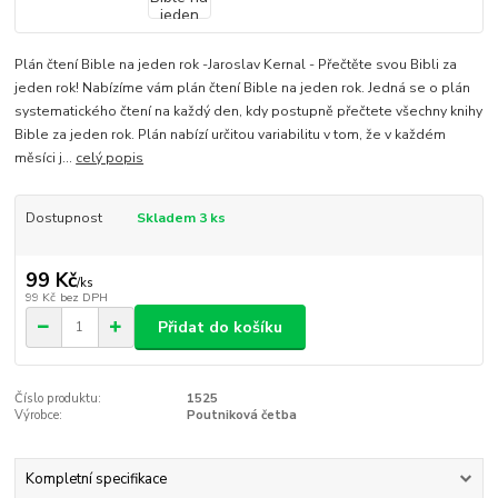
Plán čtení Bible na jeden rok -Jaroslav Kernal - Přečtěte svou Bibli za
jeden rok! Nabízíme vám plán čtení Bible na jeden rok. Jedná se o plán
systematického čtení na každý den, kdy postupně přečtete všechny knihy
Bible za jeden rok. Plán nabízí určitou variabilitu v tom, že v každém
měsíci j...
celý popis
Dostupnost
Skladem 3 ks
99 Kč
/
ks
99 Kč
bez DPH
Přidat do košíku
Číslo produktu:
1525
Výrobce:
Poutniková četba
Kompletní specifikace