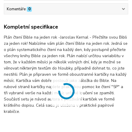
Komentáře
0
Kompletní specifikace
Plán čtení Bible na jeden rok -Jaroslav Kernal - Přečtěte svou Bibli
za jeden rok! Nabízíme vám plán čtení Bible na jeden rok. Jedná se
o plán systematického čtení na každý den, kdy postupně přečtete
všechny knihy Bible za jeden rok. Plán nabízí určitou variabilitu v
tom, že v každém měsíci je několik volných dní, kdy je možné se
věnovat některým textům do hloubky, případně dohnat to, co jste
nestihli. Plán je připraven ve formě oboustranné kartičky na každý
měsíc. Kartička vám dobře poslouží jako záložka do Bible. Na
rubové straně kartičky najdete praktickou pomoc ke čtení "5P" a
tři vybrané verše na každý měsíc určené k učení se zpaměti.
Součástí setu je návod autora k používání kartiček ve formě
krátkého dopisu. Celá sada je uložena v praktické papírové
krabičce.