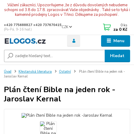
.Vážení zákazníci, Upozorňujeme ,že z důvodu dovolených nebudeme
schopni od 3.8 do 17.8. zpracovávat Vaše objednávky . Také se to tyká i
kamenné prodejny Logos v Třinci. Děkujeme za pochopení .
0
ks
+420 775688827 +420 737670415
CZK
za
0 Kč
(Po-Pá, 9-16 hod.)
Menu
Hledat
Úvod
Křesťanská literatura
Ostatní
Plán čtení Bible na jeden rok -
Jaroslav Kernal
Plán čtení Bible na jeden rok -
Jaroslav Kernal