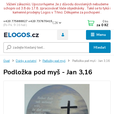
.Vážení zákazníci, Upozorňujeme ,že z důvodu dovolených nebudeme
schopni od 3.8 do 17.8. zpracovávat Vaše objednávky . Také se to tyká i
kamenné prodejny Logos v Třinci. Děkujeme za pochopení .
0
ks
+420 775688827 +420 737670415
CZK
za
0 Kč
(Po-Pá, 9-16 hod.)
Menu
Hledat
Úvod
Dárky a ostatní
Podložky pod myš
Podložka pod myš - Jan 3,16
Podložka pod myš - Jan 3,16