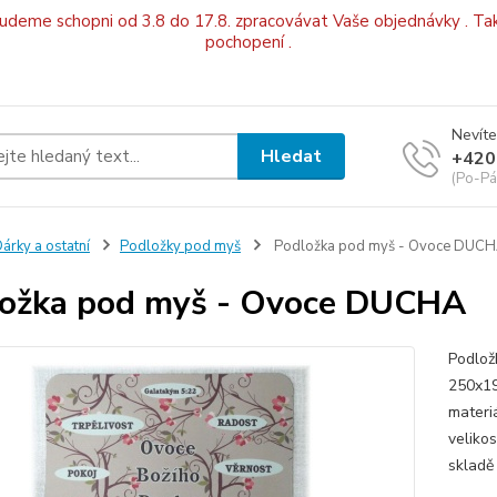
budeme schopni od 3.8 do 17.8. zpracovávat Vaše objednávky . Tak
pochopení .
Nevíte
Hledat
+420
(Po-Pá
árky a ostatní
Podložky pod myš
Podložka pod myš - Ovoce DUC
ožka pod myš - Ovoce DUCHA
Podlož
250x19
materi
veliko
skladě