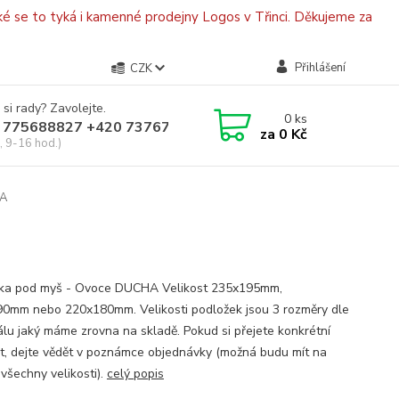
é se to tyká i kamenné prodejny Logos v Třinci. Děkujeme za
Přihlášení
CZK
 si rady? Zavolejte.
0
ks
 775688827 +420 737670415
za
0 Kč
, 9-16 hod.)
HA
ka pod myš - Ovoce DUCHA Velikost 235x195mm,
0mm nebo 220x180mm. Velikosti podložek jsou 3 rozměry dle
álu jaký máme zrovna na skladě. Pokud si přejete konkrétní
st, dejte vědět v poznámce objednávky (možná budu mít na
 všechny velikosti).
celý popis