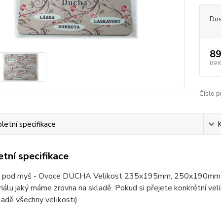
Dos
89
89 
Číslo p
etní specifikace
tní specifikace
 pod myš - Ovoce DUCHA Velikost 235x195mm, 250x190mm ne
iálu jaký máme zrovna na skladě. Pokud si přejete konkrétní ve
ladě všechny velikosti).