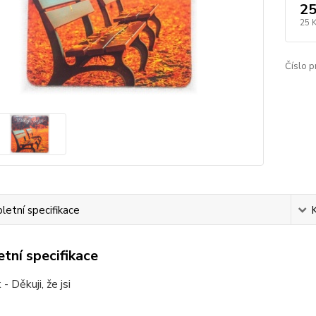
25
25 
Číslo p
etní specifikace
tní specifikace
- Děkuji, že jsi