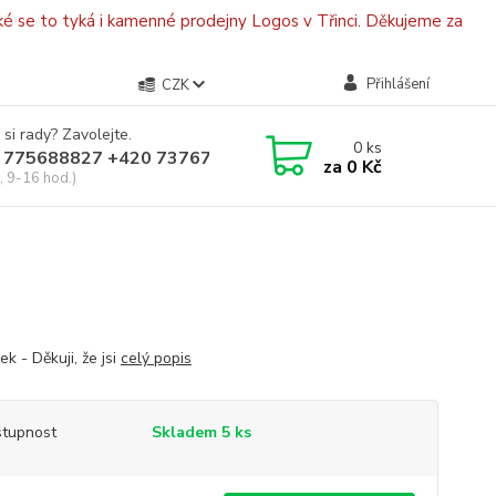
é se to tyká i kamenné prodejny Logos v Třinci. Děkujeme za
Přihlášení
CZK
 si rady? Zavolejte.
0
ks
 775688827 +420 737670415
za
0 Kč
, 9-16 hod.)
k - Děkuji, že jsi
celý popis
tupnost
Skladem 5 ks