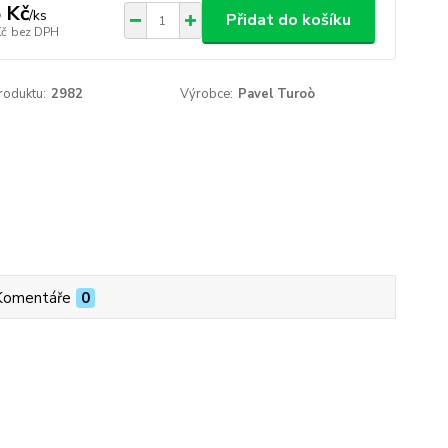
 Kč
/
ks
Přidat do košíku
Kč
bez DPH
roduktu:
2982
Výrobce:
Pavel Turoò
Komentáře
0