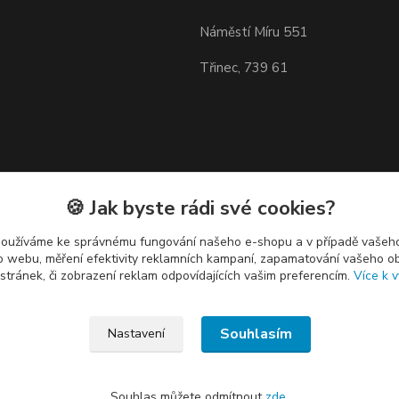
Náměstí Míru 551
Třinec, 739 61
🍪 Jak byste rádi své cookies?
používáme ke správnému fungování našeho e-shopu a v případě vašeho
k o webu, měření efektivity reklamních kampaní, zapamatování vašeho o
 stránek, či zobrazení reklam odpovídajících vašim preferencím.
Více k v
Souhlasím
Nastavení
Souhlas můžete odmítnout
zde
.