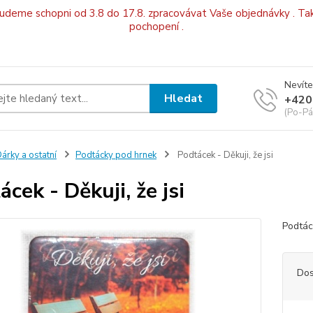
budeme schopni od 3.8 do 17.8. zpracovávat Vaše objednávky . Tak
pochopení .
Nevíte
Hledat
+420
(Po-Pá
árky a ostatní
Podtácky pod hrnek
Podtácek - Děkuji, že jsi
cek - Děkuji, že jsi
Podtáce
Dos