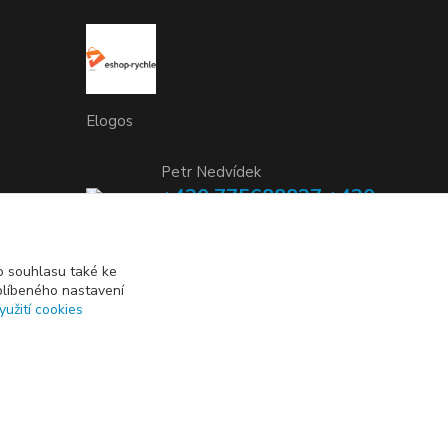
Elogos
Petr Nedvídek
+420 775688827 +420
737670415
(Po-Pá, 9-16 hod.)
 souhlasu také ke
blíbeného nastavení
info@elogos.cz
yužití cookies
Vytvořeno na
Eshop-rychle.cz