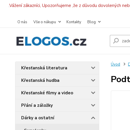
.Vážení zákazníci, Upozorňujeme ,že z důvodu dovolených ne
O nás
Vše o nákupu
Kontakty
Blog
Úvod
D
Křesťanská literatura
Podtá
Křesťanská hudba
Křesťanské filmy a video
Přání a záložky
Dárky a ostatní