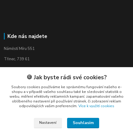
Kde nás najdete
Náměstí Míru 551
Třinec, 739 61
🍪 Jak byste rádi své cookies?
Soubory cookies používáme ke správnému fungování našeho e-
Kontakty
shopu a v případě vašeho souhlasu také ke sledování statistik o
webu, měření efektivity reklamních kampaní, zapamatování vašeho
oblíbeného nastavení při používání stránek, či zobrazení reklam
odpovídajících vašim preferencím.
Více k využití cookies
Souhlasím
Nastavení
Elogos