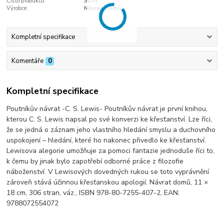
Číslo produktu:
3074
Výrobce:
Návrat Domů
Kompletní specifikace
Komentáře
0
Kompletní specifikace
Poutníkův návrat -C. S. Lewis- Poutníkův návrat je první knihou,
kterou C. S. Lewis napsal po své konverzi ke křesťanství. Lze říci,
že se jedná o záznam jeho vlastního hledání smyslu a duchovního
uspokojení – hledání, které ho nakonec přivedlo ke křesťanství.
Lewisova alegorie umožňuje za pomoci fantazie jednoduše říci to,
k čemu by jinak bylo zapotřebí odborné práce z filozofie
náboženství. V Lewisových dovedných rukou se toto vyprávnění
zároveň stává účinnou křesťanskou apologií. Návrat domů, 11 ×
18 cm, 306 stran, váz., ISBN 978-80-7255-407-2, EAN:
9788072554072