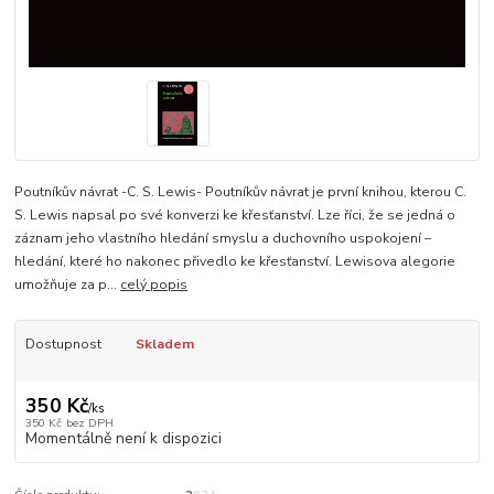
Poutníkův návrat -C. S. Lewis- Poutníkův návrat je první knihou, kterou C.
S. Lewis napsal po své konverzi ke křesťanství. Lze říci, že se jedná o
záznam jeho vlastního hledání smyslu a duchovního uspokojení –
hledání, které ho nakonec přivedlo ke křesťanství. Lewisova alegorie
umožňuje za p...
celý popis
Dostupnost
Skladem
350 Kč
/
ks
350 Kč
bez DPH
Momentálně není k dispozici