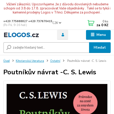
.Vážení zákazníci, Upozorňujeme ,že z důvodu dovolených nebudeme
schopni od 3.8 do 17.8. zpracovávat Vaše objednávky . Také se to tyká i
kamenné prodejny Logos v Třinci. Děkujeme za pochopení .
0
ks
+420 775688827 +420 737670415
CZK
za
0 Kč
(Po-Pá, 9-16 hod.)
Menu
Hledat
Úvod
Křesťanská literatura
Ostatní
Poutníkův návrat -C. S. Lewis
Poutníkův návrat -C. S. Lewis