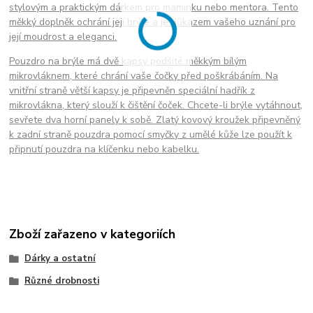
stylovým a praktickým dárkem pro maminku nebo mentora. Tento
měkký doplněk ochrání její brýle a je důkazem vašeho uznání pro
její moudrost a eleganci.
Pouzdro na brýle má dvě kapsy podšité měkkým bílým
mikrovláknem, které chrání vaše čočky před poškrábáním. Na
vnitřní straně větší kapsy je připevněn speciální hadřík z
mikrovlákna, který slouží k čištění čoček. Chcete-li brýle vytáhnout,
sevřete dva horní panely k sobě. Zlatý kovový kroužek připevněný
k zadní straně pouzdra pomocí smyčky z umělé kůže lze použít k
připnutí pouzdra na klíčenku nebo kabelku.
Zboží zařazeno v kategoriích
Dárky a ostatní
Různé drobnosti