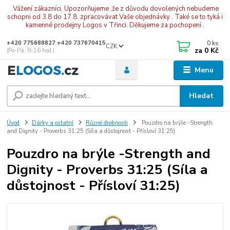
.Vážení zákazníci, Upozorňujeme ,že z důvodu dovolených nebudeme
schopni od 3.8 do 17.8. zpracovávat Vaše objednávky . Také se to tyká i
kamenné prodejny Logos v Třinci. Děkujeme za pochopení .
0
ks
+420 775688827 +420 737670415
CZK
za
0 Kč
(Po-Pá, 9-16 hod.)
Menu
Hledat
Úvod
Dárky a ostatní
Různé drobnosti
Pouzdro na brýle -Strength
and Dignity - Proverbs 31:25 (Síla a důstojnost - Přísloví 31:25)
Pouzdro na brýle -Strength and
Dignity - Proverbs 31:25 (Síla a
důstojnost - Přísloví 31:25)