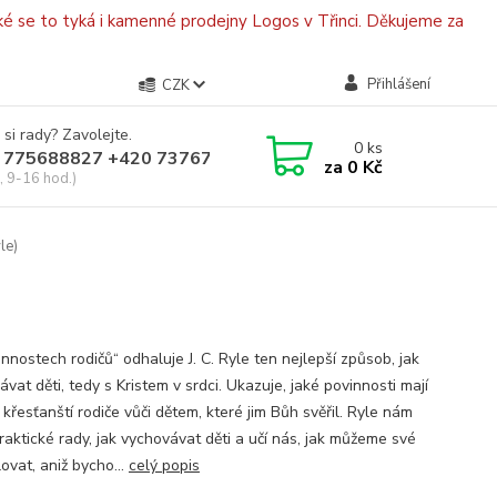
é se to tyká i kamenné prodejny Logos v Třinci. Děkujeme za
Přihlášení
CZK
 si rady? Zavolejte.
0
ks
 775688827 +420 737670415
za
0 Kč
, 9-16 hod.)
le)
nnostech rodičů“ odhaluje J. C. Ryle ten nejlepší způsob, jak
vat děti, tedy s Kristem v srdci. Ukazuje, jaké povinnosti mají
 křesťanští rodiče vůči dětem, které jim Bůh svěřil. Ryle nám
raktické rady, jak vychovávat děti a učí nás, jak můžeme své
lovat, aniž bycho...
celý popis