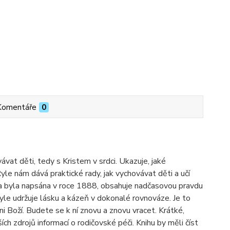
Komentáře
0
ávat děti, tedy s Kristem v srdci. Ukazuje, jaké
Ryle nám dává praktické rady, jak vychovávat děti a učí
iha byla napsána v roce 1888, obsahuje nadčasovou pravdu
le udržuje lásku a kázeň v dokonalé rovnováze. Je to
ni Boží. Budete se k ní znovu a znovu vracet. Krátké,
ch zdrojů informací o rodičovské péči. Knihu by měli číst