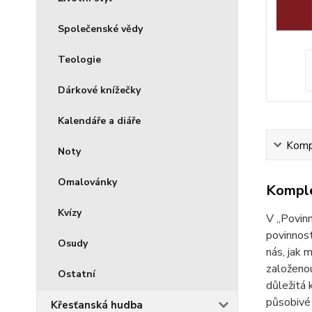
Společenské vědy
Teologie
Dárkové knížečky
Kalendáře a diáře
Kompl
Noty
Omalovánky
Komple
Kvízy
V „Povinn
povinnost
Osudy
nás, jak 
založenou
Ostatní
důležitá 
působivé 
Křesťanská hudba