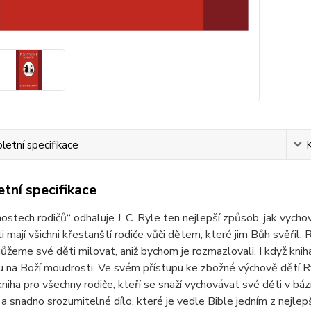
etní specifikace
tní specifikace
ostech rodičů“ odhaluje J. C. Ryle ten nejlepší způsob, jak vychov
i mají všichni křesťanští rodiče vůči dětem, které jim Bůh svěřil. 
můžeme své děti milovat, aniž bychom je rozmazlovali. I když kn
 na Boží moudrosti. Ve svém přístupu ke zbožné výchově dětí Ry
kniha pro všechny rodiče, kteří se snaží vychovávat své děti v báz
a snadno srozumitelné dílo, které je vedle Bible jedním z nejlepší