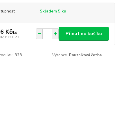
tupnost
Skladem 5 ks
6 Kč
/
ks
Přidat do košíku
 Kč
bez DPH
roduktu:
328
Výrobce:
Poutniková četba