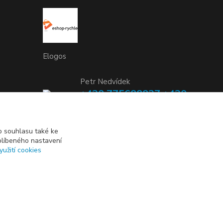
Elogos
Petr Nedvídek
+420 775688827 +420
737670415
(Po-Pá, 9-16 hod.)
 souhlasu také ke
blíbeného nastavení
info@elogos.cz
yužití cookies
Vytvořeno na
Eshop-rychle.cz