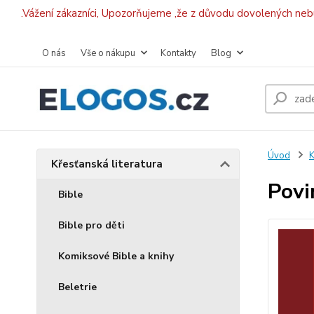
.Vážení zákazníci, Upozorňujeme ,že z důvodu dovolených ne
O nás
Vše o nákupu
Kontakty
Blog
Úvod
K
Křesťanská literatura
Povin
Bible
Bible pro děti
Komiksové Bible a knihy
Beletrie