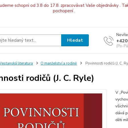
budeme schopni od 3.8 do 17.8. zpracovávat Vaše objednávky . Tak
pochopení .
Nevíte
Hledat
+420
(Po-Pá
řesťanská literatura
O manželství a rodině
Povinnosti rodičů (J. C. Ry
nosti rodičů (J. C. Ryle)
V „Povi
vychová
všichni
dává p
děti mi