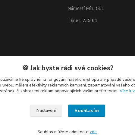
Náměstí Míru 551
Třinec, 739 61
🍪 Jak byste rádi své cookies?
používáme ke správnému fungování našeho e-shopu a v případě vašeho
k o webu, měření efektivity reklamních kampaní, zapamatování vašeho o
 stránek, či zobrazení reklam odpovídajících vašim preferencím.
Více k v
Souhlasím
Nastavení
Souhlas můžete odmítnout
zde
.