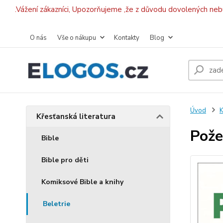
.Vážení zákazníci, Upozorňujeme ,že z důvodu dovolených ne
O nás
Vše o nákupu
Kontakty
Blog
Úvod
K
Křesťanská literatura
Pože
Bible
Bible pro děti
Komiksové Bible a knihy
Beletrie