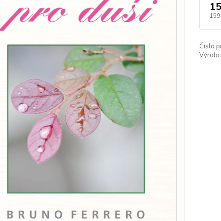
15
159
Číslo p
Výrobc