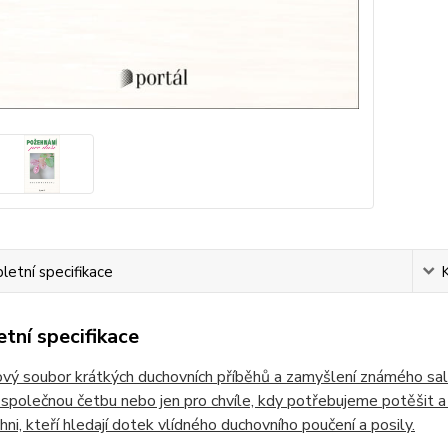
etní specifikace
tní specifikace
ový soubor krátkých duchovních příběhů a zamyšlení známého sa
, společnou četbu nebo jen pro chvíle, kdy potřebujeme potěšit 
chni, kteří hledají dotek vlídného duchovního poučení a posily.