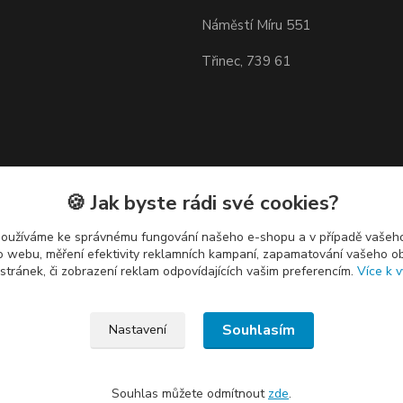
Náměstí Míru 551
Třinec, 739 61
🍪 Jak byste rádi své cookies?
používáme ke správnému fungování našeho e-shopu a v případě vašeho
k o webu, měření efektivity reklamních kampaní, zapamatování vašeho o
 stránek, či zobrazení reklam odpovídajících vašim preferencím.
Více k v
Souhlasím
Nastavení
Souhlas můžete odmítnout
zde
.