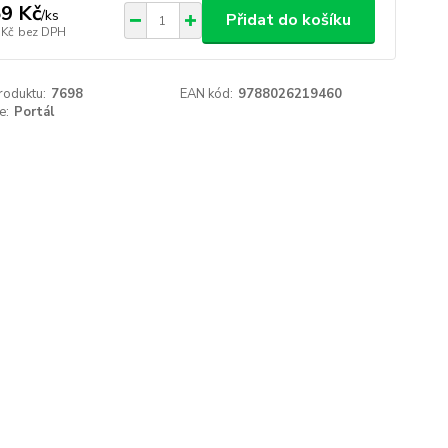
9 Kč
/
ks
Přidat do košíku
 Kč
bez DPH
roduktu:
7698
EAN kód:
9788026219460
e:
Portál