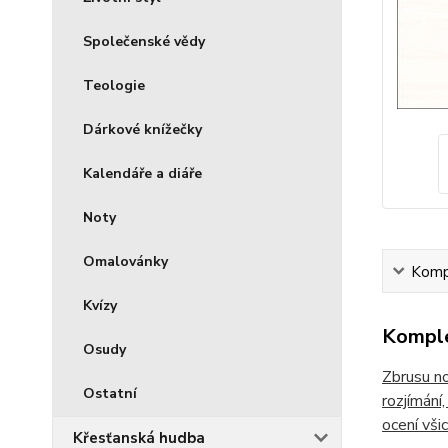
Společenské vědy
Teologie
Dárkové knížečky
Kalendáře a diáře
Noty
Omalovánky
Kompl
Kvízy
Komple
Osudy
Zbrusu n
Ostatní
rozjímání
ocení vši
Křesťanská hudba