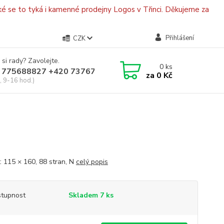
é se to tyká i kamenné prodejny Logos v Třinci. Děkujeme za
Přihlášení
CZK
 si rady? Zavolejte.
0
ks
 775688827 +420 737670415
za
0 Kč
, 9-16 hod.)
: 115 × 160, 88 stran, N
celý popis
tupnost
Skladem 7 ks