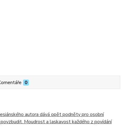
Komentáře
0
lesiánského autora dává opět podněty pro osobní
a povzbudit. Moudrost a laskavost každého z povídání