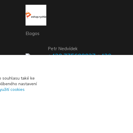
Elogos
Petr Nedvídek
+420 775688827 +420
737670415
(Po-Pá, 9-16 hod.)
 souhlasu také ke
blíbeného nastavení
info@elogos.cz
yužití cookies
Vytvořeno na
Eshop-rychle.cz