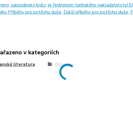
rero, salesiánský kněz, je ředitelem turínského nakladatelství E
ihy Příběhy pro potěchu duše, Další příběhy pro potěchu duše, Pap
zařazeno v kategoriích
anská literatura
Beletrie