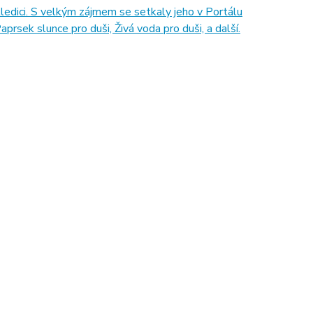
lledici. S velkým zájmem se setkaly jeho v Portálu
rsek slunce pro duši, Živá voda pro duši, a další.