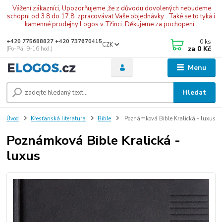
.Vážení zákazníci, Upozorňujeme ,že z důvodu dovolených nebudeme
schopni od 3.8 do 17.8. zpracovávat Vaše objednávky . Také se to tyká i
kamenné prodejny Logos v Třinci. Děkujeme za pochopení .
0
ks
+420 775688827 +420 737670415
CZK
za
0 Kč
(Po-Pá, 9-16 hod.)
Menu
Hledat
Úvod
Křesťanská literatura
Bible
Poznámková Bible Kralická - luxus
Poznámková Bible Kralická -
luxus