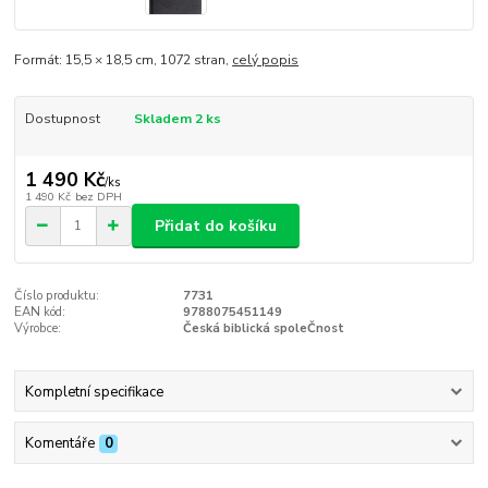
Formát: 15,5 × 18,5 cm, 1072 stran,
celý popis
Dostupnost
Skladem 2 ks
1 490 Kč
/
ks
1 490 Kč
bez DPH
Přidat do košíku
Číslo produktu:
7731
EAN kód:
9788075451149
Výrobce:
Česká biblická spoleČnost
Kompletní specifikace
Komentáře
0