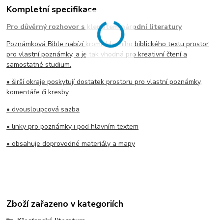
Kompletní specifikace
Pro důvěrný rozhovor s klenotem národní literatury
Poznámková Bible nabízí kromě hlavního biblického textu prostor
pro vlastní poznámky, a je tak vhodná pro kreativní čtení a
samostatné studium.
• širší okraje poskytují dostatek prostoru pro vlastní poznámky,
komentáře či kresby
• dvousloupcová sazba
• linky pro poznámky i pod hlavním textem
• obsahuje doprovodné materiály a mapy
Zboží zařazeno v kategoriích