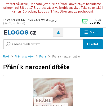
.Vážení zákazníci, Upozorňujeme ,že z důvodu dovolených nebudeme
schopni od 3.8 do 17.8. zpracovávat Vaše objednávky . Také se to tyká i
kamenné prodejny Logos v Třinci. Děkujeme za pochopení .
0
ks
+420 775688827 +420 737670415
CZK
za
0 Kč
(Po-Pá, 9-16 hod.)
Menu
Hledat
Úvod
Přání a záložky
Přání
Přání k narození dítěte
Přání k narození dítěte