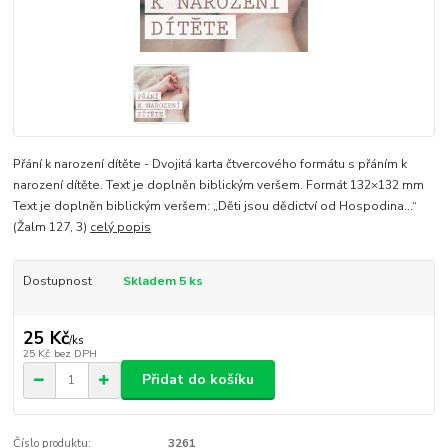
Přání k narození dítěte - Dvojitá karta čtvercového formátu s přáním k
narození dítěte. Text je doplněn biblickým veršem. Formát 132×132 mm
Text je doplněn biblickým veršem: „Děti jsou dědictví od Hospodina…“
(Žalm 127, 3)
celý popis
Dostupnost
Skladem 5 ks
25 Kč
/
ks
25 Kč
bez DPH
Přidat do košíku
Číslo produktu:
3261