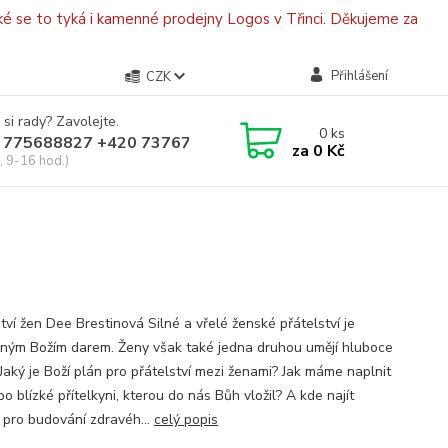
é se to tyká i kamenné prodejny Logos v Třinci. Děkujeme za
Přihlášení
CZK
 si rady? Zavolejte.
0
ks
 775688827 +420 737670415
za
0 Kč
, 9-16 hod.)
tví žen Dee Brestinová Silné a vřelé ženské přátelství je
čným Božím darem. Ženy však také jedna druhou umějí hluboce
 Jaký je Boží plán pro přátelství mezi ženami? Jak máme naplnit
o blízké přítelkyni, kterou do nás Bůh vložil? A kde najít
d pro budování zdravéh...
celý popis