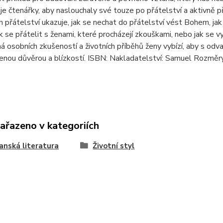
e čtenářky, aby naslouchaly své touze po přátelství a aktivně p
h přátelství ukazuje, jak se nechat do přátelství vést Bohem, jak
k se přátelit s ženami, které procházejí zkouškami, nebo jak se v
ná osobních zkušeností a životních příběhů ženy vybízí, aby s odv
enou důvěrou a blízkostí. ISBN: Nakladatelství: Samuel Rozmě
zařazeno v kategoriích
anská literatura
Životní styl