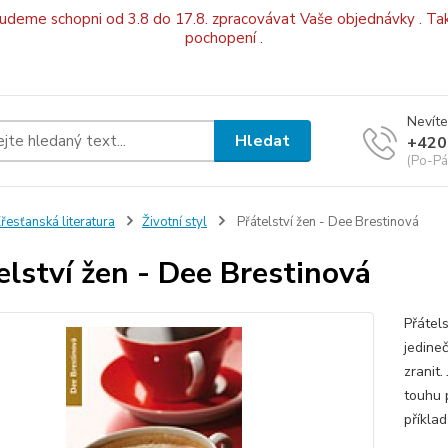
budeme schopni od 3.8 do 17.8. zpracovávat Vaše objednávky . Tak
pochopení .
Nevíte
Hledat
+420
(Po-Pá
řesťanská literatura
Životní styl
Přátelství žen - Dee Brestinová
elství žen - Dee Brestinová
Přátels
jedine
zranit.
touhu p
příkla