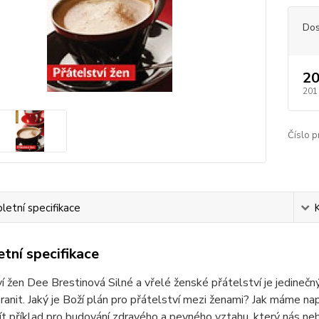
Dos
20
201
Číslo p
etní specifikace
tní specifikace
í žen Dee Brestinová Silné a vřelé ženské přátelství je jedineč
ranit. Jaký je Boží plán pro přátelství mezi ženami? Jak máme nap
ít příklad pro budování zdravého a pevného vztahu, který nás ne