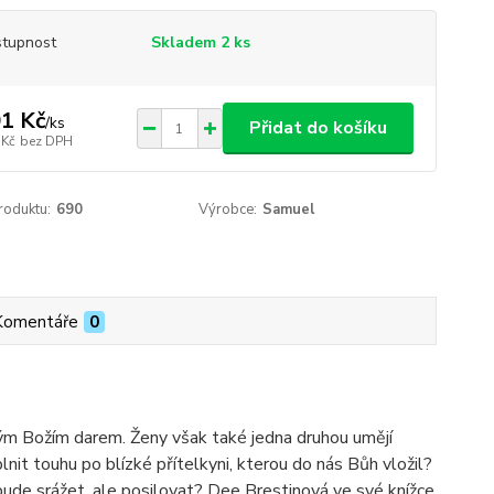
tupnost
Skladem 2 ks
1 Kč
/
ks
Přidat do košíku
 Kč
bez DPH
roduktu:
690
Výrobce:
Samuel
Komentáře
0
ným Božím darem. Ženy však také jedna druhou umějí
lnit touhu po blízké přítelkyni, kterou do nás Bůh vložil?
bude srážet, ale posilovat? Dee Brestinová ve své knížce