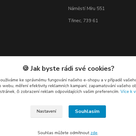
Náměstí Míru 551
Třinec, 739 61
🍪 Jak byste rádi své cookies?
používáme ke správnému fungování našeho e-shopu a v případě vašeho
k o webu, měření efektivity reklamních kampaní, zapamatování vašeho o
 stránek, či zobrazení reklam odpovídajících vašim preferencím.
Více k v
Souhlasím
Nastavení
Souhlas můžete odmítnout
zde
.