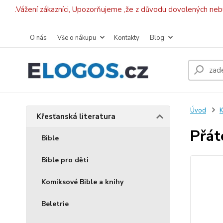
.Vážení zákazníci, Upozorňujeme ,že z důvodu dovolených ne
O nás
Vše o nákupu
Kontakty
Blog
Úvod
K
Křesťanská literatura
Přát
Bible
Bible pro děti
Komiksové Bible a knihy
Beletrie