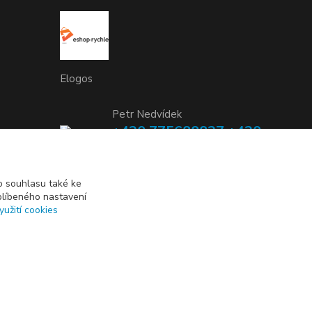
Elogos
Petr Nedvídek
+420 775688827 +420
737670415
(Po-Pá, 9-16 hod.)
 souhlasu také ke
blíbeného nastavení
info@elogos.cz
yužití cookies
Vytvořeno na
Eshop-rychle.cz