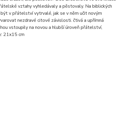
řátelské vztahy vyhledávaly a pěstovaly. Na biblických
 být v přátelství vytrvalé, jak se v něm učit novým
yvarovat nezdravé citové závislosti. čtivá a upřímná
ahou vstoupily na novou a hlubší úroveň přátelství,
ry: 21x15 cm