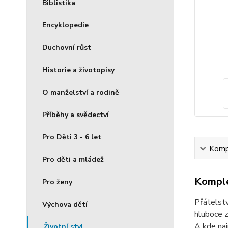
Biblistika
Encyklopedie
Duchovní růst
Historie a životopisy
O manželství a rodině
Příběhy a svědectví
Pro Děti 3 - 6 let
Kompl
Pro děti a mládež
Komple
Pro ženy
Přátelstv
Výchova dětí
hluboce z
A kde naj
Životní styl