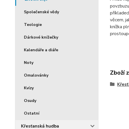
povzbuzuj
Společenské vědy
příkladec
věcem, ja
Teologie
knížka pl
prostoup
Dárkové knížečky
Kalendáře a diáře
Noty
Zboží 
Omalovánky
Křesť
Kvízy
Osudy
Ostatní
Křesťanská hudba