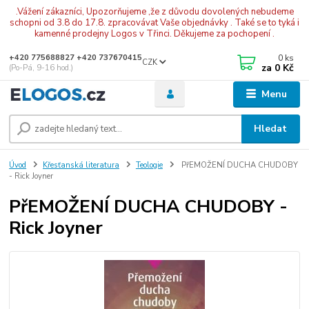
.Vážení zákazníci, Upozorňujeme ,že z důvodu dovolených nebudeme
schopni od 3.8 do 17.8. zpracovávat Vaše objednávky . Také se to tyká i
kamenné prodejny Logos v Třinci. Děkujeme za pochopení .
0
ks
+420 775688827 +420 737670415
CZK
za
0 Kč
(Po-Pá, 9-16 hod.)
Menu
Hledat
Úvod
Křesťanská literatura
Teologie
PřEMOŽENÍ DUCHA CHUDOBY
- Rick Joyner
PřEMOŽENÍ DUCHA CHUDOBY -
Rick Joyner