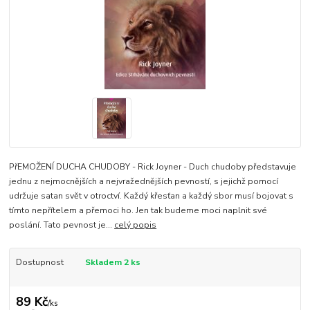
PřEMOŽENÍ DUCHA CHUDOBY - Rick Joyner - Duch chudoby představuje
jednu z nejmocnějších a nejvražednějších pevností, s jejichž pomocí
udržuje satan svět v otroctví. Každý křesťan a každý sbor musí bojovat s
tímto nepřítelem a přemoci ho. Jen tak budeme moci naplnit své
poslání. Tato pevnost je...
celý popis
Dostupnost
Skladem 2 ks
89 Kč
/
ks