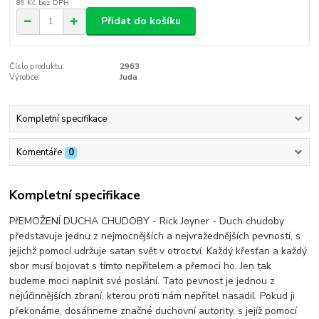
89 Kč
bez DPH
Přidat do košíku
Číslo produktu:
2963
Výrobce:
Juda
Kompletní specifikace
Komentáře
0
Kompletní specifikace
PřEMOŽENÍ DUCHA CHUDOBY - Rick Joyner - Duch chudoby
představuje jednu z nejmocnějších a nejvražednějších pevností, s
jejichž pomocí udržuje satan svět v otroctví. Každý křesťan a každý
sbor musí bojovat s tímto nepřítelem a přemoci ho. Jen tak
budeme moci naplnit své poslání. Tato pevnost je jednou z
nejúčinnějších zbraní, kterou proti nám nepřítel nasadil. Pokud ji
překonáme, dosáhneme značné duchovní autority, s jejíž pomocí