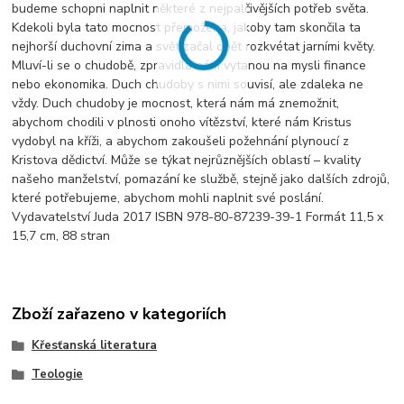
budeme schopni naplnit některé z nejpalčivějších potřeb světa.
Kdekoli byla tato mocnost přemožena, jakoby tam skončila ta
nejhorší duchovní zima a svět začal opět rozkvétat jarními květy.
Mluví-li se o chudobě, zpravidla nám vytanou na mysli finance
nebo ekonomika. Duch chudoby s nimi souvisí, ale zdaleka ne
vždy. Duch chudoby je mocnost, která nám má znemožnit,
abychom chodili v plnosti onoho vítězství, které nám Kristus
vydobyl na kříži, a abychom zakoušeli požehnání plynoucí z
Kristova dědictví. Může se týkat nejrůznějších oblastí – kvality
našeho manželství, pomazání ke službě, stejně jako dalších zdrojů,
které potřebujeme, abychom mohli naplnit své poslání.
Vydavatelství Juda 2017 ISBN 978-80-87239-39-1 Formát 11,5 x
15,7 cm, 88 stran
Zboží zařazeno v kategoriích
Křesťanská literatura
Teologie