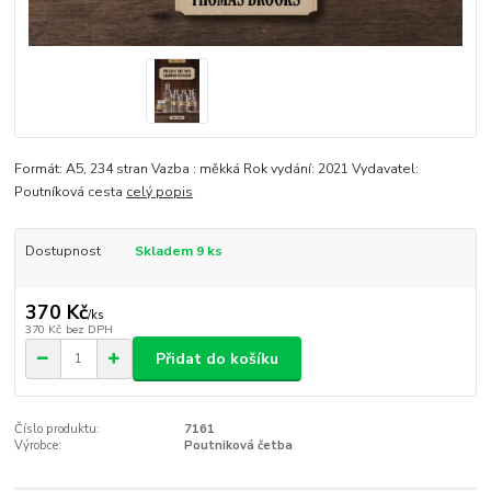
Formát: A5, 234 stran Vazba : měkká Rok vydání: 2021 Vydavatel:
Poutníková cesta
celý popis
Dostupnost
Skladem 9 ks
370 Kč
/
ks
370 Kč
bez DPH
Přidat do košíku
Číslo produktu:
7161
Výrobce:
Poutniková četba