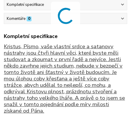
Kompletní specifikace
Komentáře
0
Kompletní specifikace
Kristus, Písmo, vaše vlastní srdce a satanovy
nástrahy jsou čtyři hlavní věci, které byste měli
studovat a zkoumat v první řadě a nejvíce. Jestli
někdo zavrhne jejich studium, nebude v bezpečí v
tomto životě ani šťastný v životě budoucím. Je
mou úlohou coby křesťana a ještě více coby
strážce, abych udělal to nejlepší, co mohu, a
odkrýval Kristovu plnost, prázdnotu stvoření a
nástrahy toho velkého lháře. A právě o to jsem se
snažil v tomto pojednání podle míry milosti
získané od Pána.