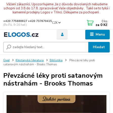
.Vážení zákazníci, Upozorňujeme ,že z důvodu dovolených nebudeme
schopni od 3.8 do 17.8. zpracovávat Vaše objednávky . Také se to tyká i
kamenné prodejny Logos v Třinci. Děkujeme za pochopení .
0
ks
+420 775688827 +420 737670415
CZK
za
0 Kč
(Po-Pá, 9-16 hod.)
Menu
Hledat
Úvod
Křesťanská literatura
Biblistika
Převzácné léky proti
satanovým nástrahám - Brooks Thomas
Převzácné léky proti satanovým
nástrahám - Brooks Thomas