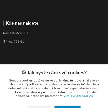
Kde nás najdete
Náměstí Míru 551
Třinec, 739 61
Kontakty
🍪 Jak byste rádi své cookies?
Soubory cookies používáme ke správnému fungování našeho e-
shopu a v případě vašeho souhlasu také ke sledování statistik o
webu, měření efektivity reklamních kampaní, zapamatování vašeho
oblíbeného nastavení při používání stránek, či zobrazení reklam
odpovídajících vašim preferencím.
Více k využití cookies
Elogos