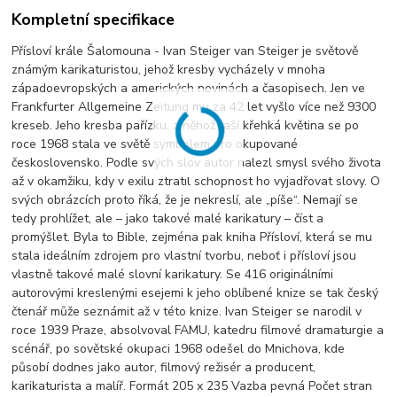
Kompletní specifikace
Přísloví krále Šalomouna - Ivan Steiger van Steiger je světově
známým karikaturistou, jehož kresby vycházely v mnoha
západoevropských a amerických novinách a časopisech. Jen ve
Frankfurter Allgemeine Zeitung mu za 42 let vyšlo více než 9300
kreseb. Jeho kresba pařízku, z něhož raší křehká květina se po
roce 1968 stala ve světě symbolem pro okupované
československo. Podle svých slov autor nalezl smysl svého života
až v okamžiku, kdy v exilu ztratil schopnost ho vyjadřovat slovy. O
svých obrázcích proto říká, že je nekreslí, ale „píše“. Nemají se
tedy prohlížet, ale – jako takové malé karikatury – číst a
promýšlet. Byla to Bible, zejména pak kniha Přísloví, která se mu
stala ideálním zdrojem pro vlastní tvorbu, neboť i přísloví jsou
vlastně takové malé slovní karikatury. Se 416 originálními
autorovými kreslenými esejemi k jeho oblíbené knize se tak český
čtenář může seznámit až v této knize. Ivan Steiger se narodil v
roce 1939 Praze, absolvoval FAMU, katedru filmové dramaturgie a
scénář, po sovětské okupaci 1968 odešel do Mnichova, kde
působí dodnes jako autor, filmový režisér a producent,
karikaturista a malíř. Formát 205 x 235 Vazba pevná Počet stran