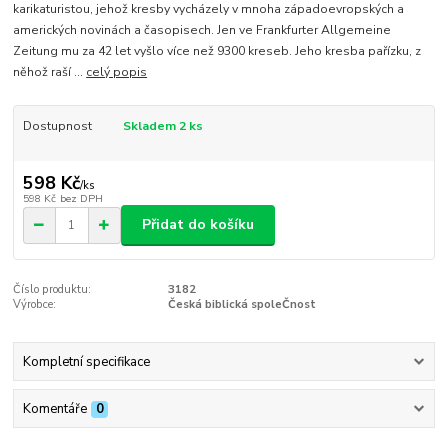
karikaturistou, jehož kresby vycházely v mnoha západoevropských a
amerických novinách a časopisech. Jen ve Frankfurter Allgemeine
Zeitung mu za 42 let vyšlo více než 9300 kreseb. Jeho kresba pařízku, z
něhož raší ...
celý popis
Dostupnost
Skladem 2 ks
598 Kč
/
ks
598 Kč
bez DPH
Přidat do košíku
Číslo produktu:
3182
Výrobce:
Česká biblická spoleČnost
Kompletní specifikace
Komentáře
0