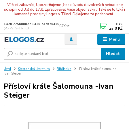
.Vážení zákazníci, Upozorňujeme ,že z důvodu dovolených nebudeme
schopni od 3.8 do 17.8. zpracovávat Vaše objednávky . Také se to tyká i
kamenné prodejny Logos v Třinci. Děkujeme za pochopení .
0
ks
+420 775688827 +420 737670415
CZK
za
0 Kč
(Po-Pá, 9-16 hod.)
Menu
Hledat
Úvod
Křesťanská literatura
Biblistika
Přísloví krále Šalomouna -
Ivan Steiger
Přísloví krále Šalomouna -Ivan
Steiger