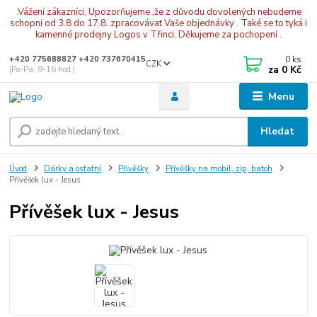
.Vážení zákazníci, Upozorňujeme ,že z důvodu dovolených nebudeme
schopni od 3.8 do 17.8. zpracovávat Vaše objednávky . Také se to tyká i
kamenné prodejny Logos v Třinci. Děkujeme za pochopení .
0
ks
+420 775688827 +420 737670415
CZK
za
0 Kč
(Po-Pá, 9-16 hod.)
Menu
Hledat
Úvod
Dárky a ostatní
Přivěšky
Přívěšky na mobil, zip, batoh
Přívěšek lux - Jesus
Přívěšek lux - Jesus