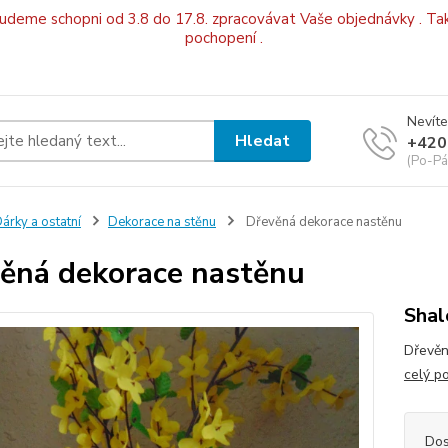
budeme schopni od 3.8 do 17.8. zpracovávat Vaše objednávky . Tak
pochopení .
Nevíte
Hledat
+420
(Po-Pá
árky a ostatní
Dekorace na stěnu
Dřevěná dekorace nastěnu
ěná dekorace nastěnu
Sha
Dřevěn
celý p
Dos