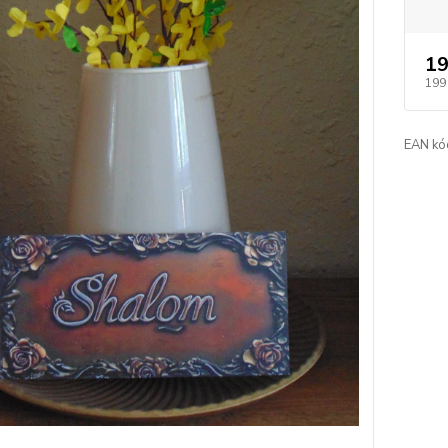
19
199
EAN kó