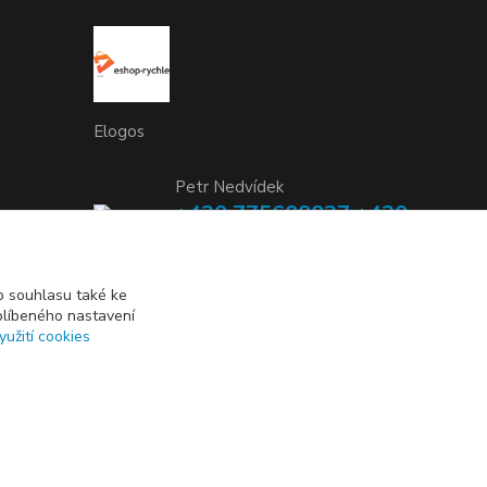
Elogos
Petr Nedvídek
+420 775688827 +420
737670415
(Po-Pá, 9-16 hod.)
 souhlasu také ke
blíbeného nastavení
info@elogos.cz
yužití cookies
Vytvořeno na
Eshop-rychle.cz