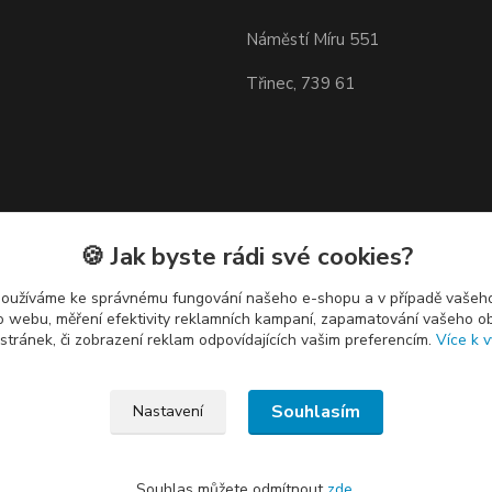
Náměstí Míru 551
Třinec, 739 61
🍪 Jak byste rádi své cookies?
používáme ke správnému fungování našeho e-shopu a v případě vašeho
k o webu, měření efektivity reklamních kampaní, zapamatování vašeho o
 stránek, či zobrazení reklam odpovídajících vašim preferencím.
Více k v
Souhlasím
Nastavení
Souhlas můžete odmítnout
zde
.