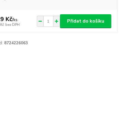
9 Kč
/
ks
Přidat do košíku
 Kč
bez DPH
d:
8724226063