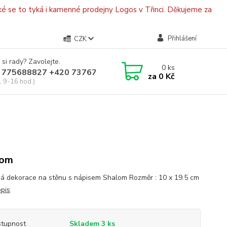
é se to tyká i kamenné prodejny Logos v Třinci. Děkujeme za
Přihlášení
CZK
 si rady? Zavolejte.
0
ks
 775688827 +420 737670415
za
0 Kč
, 9-16 hod.)
lom
á dekorace na stěnu s nápisem Shalom Rozměr : 10 x 19.5 cm
opis
tupnost
Skladem 3 ks