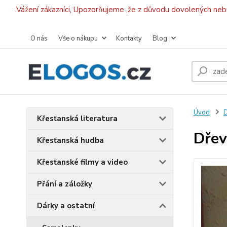
.Vážení zákazníci, Upozorňujeme ,že z důvodu dovolených ne
O nás
Vše o nákupu
Kontakty
Blog
Úvod
D
Křesťanská literatura
Dřev
Křesťanská hudba
Křesťanské filmy a video
Přání a záložky
Dárky a ostatní