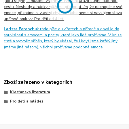
jádru stejné, a musíme všichni k usmíření urazit stejně dlouhou
cestu. Neshody a hádky můžeme překonat tím, že pochopíme své
emoce, přiznáme si vlastní chybu a nabídneme si navzájem slova
upřímné omluvy. Pro děti od 4 let.
Larissa Ferenchu
k ráda píše o zvířatech a přírodě a dává je do
souvislosti s emocemi a pocity, které jako lidé prožíváme. V knize
chtěla vytvořit příběh, který by ukázal, že i když jsme každý jiný
(máme jiné názory), všichni prožíváme podobné emoce.
Zboží zařazeno v kategoriích
Křesťanská literatura
Pro děti a mládež