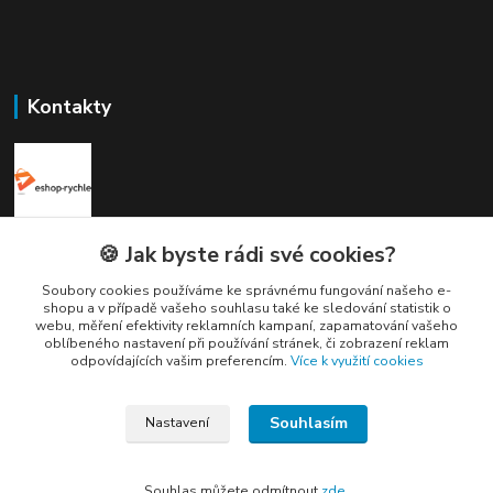
Kontakty
Elogos
🍪 Jak byste rádi své cookies?
Soubory cookies používáme ke správnému fungování našeho e-
Petr Nedvídek
shopu a v případě vašeho souhlasu také ke sledování statistik o
+420 775688827 +420 737670415
webu, měření efektivity reklamních kampaní, zapamatování vašeho
(Po-Pá, 9-16 hod.)
oblíbeného nastavení při používání stránek, či zobrazení reklam
odpovídajících vašim preferencím.
Více k využití cookies
info@elogos.cz
Souhlasím
Nastavení
Souhlas můžete odmítnout
zde
.