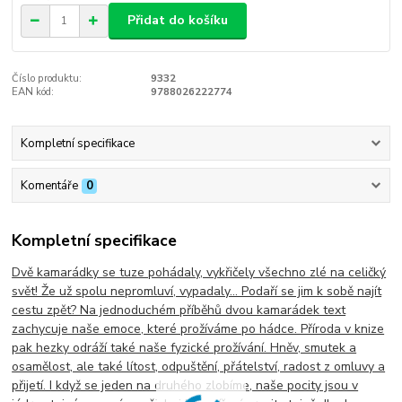
Přidat do košíku
Číslo produktu:
9332
EAN kód:
9788026222774
Kompletní specifikace
Komentáře
0
Kompletní specifikace
Dvě kamarádky se tuze pohádaly, vykřičely všechno zlé na celičký
svět! Že už spolu nepromluví, vypadaly… Podaří se jim k sobě najít
cestu zpět? Na jednoduchém příběhů dvou kamarádek text
zachycuje naše emoce, které prožíváme po hádce. Příroda v knize
pak hezky odráží také naše fyzické prožívání. Hněv, smutek a
osamělost, ale také lítost, odpuštění, přátelství, radost z omluvy a
přijetí. I když se jeden na druhého zlobíme, naše pocity jsou v