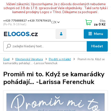
.Vážení zákazníci, Upozorňujeme ,že z důvodu dovolených nebudeme
schopni od 3.8 do 17.8. zpracovávat Vaše objednávky . Také se to tyká i
kamenné prodejny Logos v Třinci. Děkujeme za pochopení .
0
ks
+420 775688827 +420 737670415
CZK
za
0 Kč
(Po-Pá, 9-16 hod.)
Menu
Hledat
Úvod
Křesťanská literatura
Pro děti a mládež
Promiň mi to. Když se
kamarádky pohádají... -Larissa Ferenchuk
Promiň mi to. Když se kamarádky
pohádají... -Larissa Ferenchuk