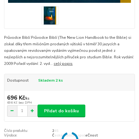
Průvodce Biblí Průvodce Biblí (The New Lion Handbook to the Bible) si
získal díky třem miliónům prodaných výtisků v téměř 30 jazycích a
opakovaným revidovaným vydáním vyjímečnou pověst jedné z
nejlepších a nejsrozumitelnějších příruček pro studium Bible. Rok vydání:
2009 Pořadí vydání: 2. vyd...
celý popis
Dostupnost
Skladem 2 ks
696 Kč
/
ks
696 Kč
bez DPH
Přidat do košíku
Číslo produktu:
245
Výrobce:
Česká biblická spoleČnost