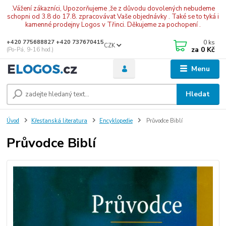
.Vážení zákazníci, Upozorňujeme ,že z důvodu dovolených nebudeme
schopni od 3.8 do 17.8. zpracovávat Vaše objednávky . Také se to tyká i
kamenné prodejny Logos v Třinci. Děkujeme za pochopení .
0
ks
+420 775688827 +420 737670415
CZK
za
0 Kč
(Po-Pá, 9-16 hod.)
Menu
Hledat
Úvod
Křesťanská literatura
Encyklopedie
Průvodce Biblí
Průvodce Biblí