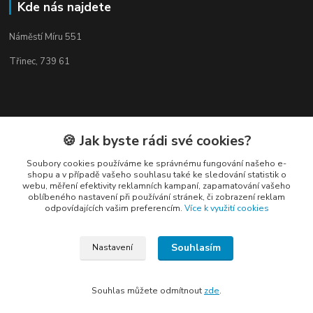
Kde nás najdete
Náměstí Míru 551
Třinec, 739 61
Kontakty
🍪 Jak byste rádi své cookies?
Soubory cookies používáme ke správnému fungování našeho e-
shopu a v případě vašeho souhlasu také ke sledování statistik o
webu, měření efektivity reklamních kampaní, zapamatování vašeho
oblíbeného nastavení při používání stránek, či zobrazení reklam
odpovídajících vašim preferencím.
Více k využití cookies
Elogos
Souhlasím
Nastavení
Petr Nedvídek
+420 775688827 +420 737670415
(Po-Pá, 9-16 hod.)
Souhlas můžete odmítnout
zde
.
info@elogos.cz