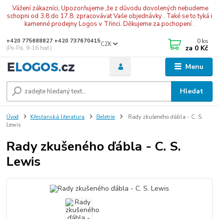
.Vážení zákazníci, Upozorňujeme ,že z důvodu dovolených nebudeme
schopni od 3.8 do 17.8. zpracovávat Vaše objednávky . Také se to tyká i
kamenné prodejny Logos v Třinci. Děkujeme za pochopení .
0
ks
+420 775688827 +420 737670415
CZK
za
0 Kč
(Po-Pá, 9-16 hod.)
Menu
Hledat
Úvod
Křesťanská literatura
Beletrie
Rady zkušeného ďábla - C. S.
Lewis
Rady zkušeného ďábla - C. S.
Lewis