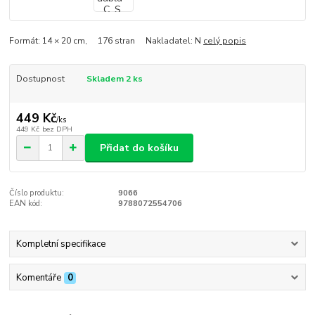
Formát: 14 × 20 cm, 176 stran Nakladatel: N
celý popis
Dostupnost
Skladem 2 ks
449 Kč
/
ks
449 Kč
bez DPH
Přidat do košíku
Číslo produktu:
9066
EAN kód:
9788072554706
Kompletní specifikace
Komentáře
0