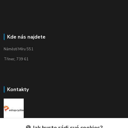
Kde nás najdete
Náměstí Míru 551
Třinec, 739 61
Kontakty
Elogos
🍪 Jak byste rádi své cookies?