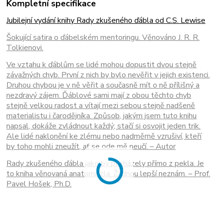
Kompletní specifikace
Jubilejní vydání knihy Rady zkušeného ďábla od C.S. Lewise
Šokující satira o ďábelském mentoringu. Věnováno J. R. R.
Tolkienovi.
Ve vztahu k ďáblům se lidé mohou dopustit dvou stejně
závažných chyb. První z nich by bylo nevěřit v jejich existenci.
Druhou chybou je v ně věřit a současně mít o ně přílišný a
nezdravý zájem. Ďáblové sami mají z obou těchto chyb
stejně velkou radost a vítají mezi sebou stejně nadšeně
materialistu i čarodějníka. Způsob, jakým jsem tuto knihu
napsal, dokáže zvládnout každý; stačí si osvojit jeden trik.
Ale lidé naklonění ke zlému nebo nadměrně vzrušiví, kteří
by toho mohli zneužít, ať se ode mě neučí. – Autor
Rady zkušeného ďábla jako by přicházely přímo z pekla. Je
to kniha věnovaná anatomii zla. Žádnou lepší neznám. – Prof.
Pavel Hošek, Ph.D.