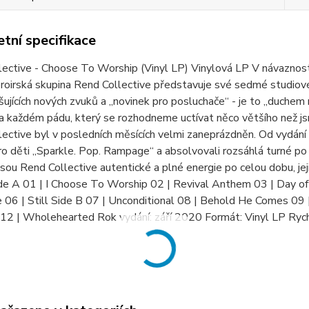
tní specifikace
ective - Choose To Worship (Vinyl LP) Vinylová LP V návaznost
roirská skupina Rend Collective představuje své sedmé stud
šujících nových zvuků a „novinek pro posluchače“ - je to „duchem
a každém pádu, který se rozhodneme uctívat něco většího než jsm
ective byl v posledních měsících velmi zaneprázdněn. Od vydání
ro děti „Sparkle. Pop. Rampage“ a absolvovali rozsáhlá turné po
sou Rend Collective autentické a plné energie po celou dobu, jeji
de A 01 | I Choose To Worship 02 | Revival Anthem 03 | Day of
 06 | Still Side B 07 | Unconditional 08 | Behold He Comes 09
2 | Wholehearted Rok vydání: září 2020 Formát: Vinyl LP Rychlo