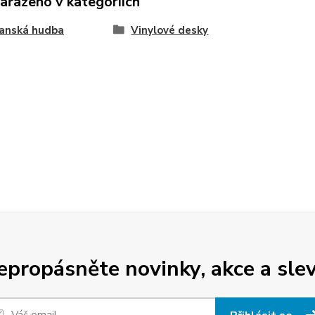
zařazeno v kategoriích
ťanská hudba
Vinylové desky
epropásněte novinky, akce a slev