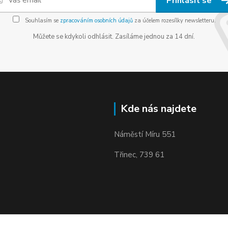
Přihlásit se
Souhlasím se
zpracováním osobních údajů
za účelem rozesílky newsletteru.
Můžete se kdykoli odhlásit. Zasíláme jednou za 14 dní.
Kde nás najdete
Náměstí Míru 551
Třinec, 739 61