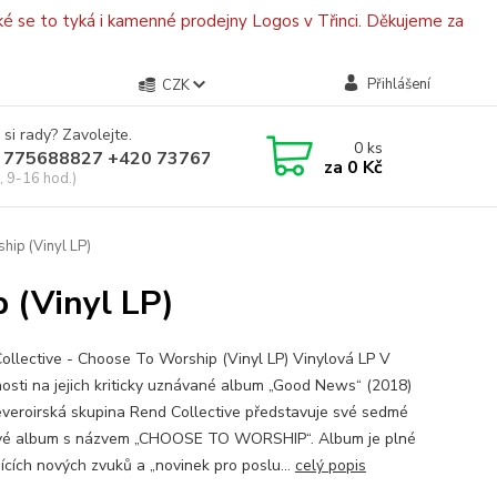
é se to tyká i kamenné prodejny Logos v Třinci. Děkujeme za
Přihlášení
CZK
 si rady? Zavolejte.
0
ks
 775688827 +420 737670415
za
0 Kč
, 9-16 hod.)
hip (Vinyl LP)
 (Vinyl LP)
ollective - Choose To Worship (Vinyl LP) Vinylová LP V
osti na jejich kriticky uznávané album „Good News“ (2018)
veroirská skupina Rend Collective představuje své sedmé
vé album s názvem „CHOOSE TO WORSHIP“. Album je plné
jících nových zvuků a „novinek pro poslu...
celý popis