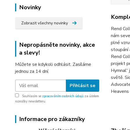
Novinky
Komple
Zobrazit všechny novinky
Rend Coll
nám seve
plné vzru
Nepropásněte novinky, akce
stoupání 
a slevy!
Rend Coll
projekt p
Můžete se kdykoli odhlásit. Zasíláme
Hymnal“ j
jednou za 14 dní.
světě. Si
Advocate
Přihlásit se
Heavens 1
Souhlasím se
zpracováním osobních údajů
za účelem
rozesílky newsletteru.
Informace pro zákazníky