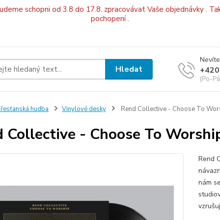
budeme schopni od 3.8 do 17.8. zpracovávat Vaše objednávky . Tak
pochopení .
Nevíte
Hledat
+420
(Po-Pá
řesťanská hudba
Vinylové desky
Rend Collective - Choose To Wors
 Collective - Choose To Worship
Rend C
návazn
nám se
studio
vzrušu