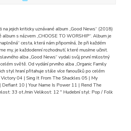
i na jejich kriticky uznávané album „Good News“ (2018)
iové album s názvem „CHOOSE TO WORSHIP“. Album je
 naplněná“ cesta, která nám připomíná, že při každém
e my, je každodenní rozhodnutí, které musíme učinit.
 slavného alba „Good News“ vydali svůj první milostný
 celém světě. Od vydání prvního alba „Organic Family
ch styl hraní přitahuje stále více fanoušků po celém
 Victory 04 | Sing It From The Shackles 05 | My
 | Defiant 10 | Your Name Is Power 11 | Rend The
st: 33 ot./min Velikost: 12 " Hudební styl: Pop / Folk