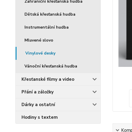
Zahraniční křesťanská hudba
Dětská křesťanská hudba
Instrumentální hudba
Mluvené slovo
Vinylové desky
Vánoční křesťanská hudba
Křesťanské filmy a video
Přání a záložky
Dárky a ostatní
Hodiny s textem
Kompl