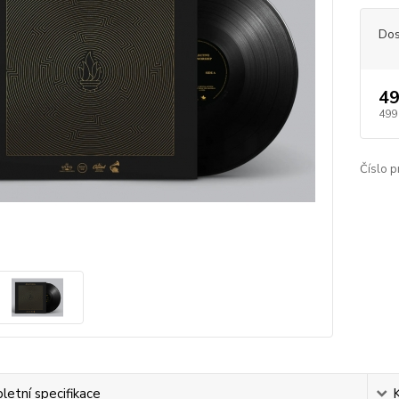
Dos
49
499
Číslo p
etní specifikace