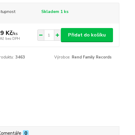
tupnost
Skladem 1 ks
9 Kč
/
ks
Přidat do košíku
 Kč
bez DPH
roduktu:
3463
Výrobce:
Rend Family Records
Komentáře
0