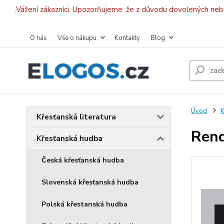
.Vážení zákazníci, Upozorňujeme ,že z důvodu dovolených ne
O nás
Vše o nákupu
Kontakty
Blog
Úvod
K
Křesťanská literatura
Rend
Křesťanská hudba
Česká křesťanská hudba
Slovenská křesťanská hudba
Polská křestanská hudba