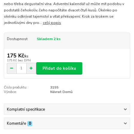
nebo třeba degustační vína. Adventní kalendář už může mít podobu v
podstatě čehokoliv, čeho napočítáte dvacet čtyři kusů. Okénko po
okénku odkrývat tajemství a vítat překvapení. Krok za krokem se
jednotlivými dny pro...
celý popis
Dostupnost
Skladem 2 ks
175 Kč
/
ks
175 Kč
bez DPH
Přidat do košíku
Číslo produktu:
3155
Výrobce:
Návrat Domů
Kompletní specifikace
Komentáře
0