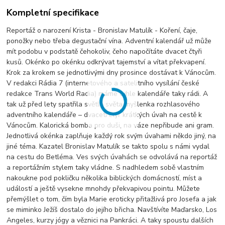
Kompletní specifikace
Reportáž o narození Krista - Bronislav Matulík - Koření, čaje,
ponožky nebo třeba degustační vína. Adventní kalendář už může
mít podobu v podstatě čehokoliv, čeho napočítáte dvacet čtyři
kusů. Okénko po okénku odkrývat tajemství a vítat překvapení.
Krok za krokem se jednotlivými dny prosince dostávat k Vánocům.
V redakci Rádia 7 (internetového a satelitního vysílání české
redakce Trans World Radia) máme tyhle kalendáře taky rádi. A
tak už před lety spatřila světlo světa myšlenka rozhlasového
adventního kalendáře – dvaceti čtyř krátkých úvah na cestě k
Vánocům. Kalorická bomba pro duši, na váze nepřibude ani gram.
Jednotlivá okénka zaplňuje každý rok svým úvahami někdo jiný, na
jiné téma. Kazatel Bronislav Matulík se takto spolu s námi vydal
na cestu do Betléma. Ves svých úvahách se odvolává na reportáž
a reportážním stylem taky vládne. S nadhledem sobě vlastním
nakoukne pod pokličku několika biblických domácností, míst a
událostí a ještě vysekne mnohdy překvapivou pointu. Můžete
přemýšlet o tom, čím byla Marie eroticky přitažlivá pro Josefa a jak
se miminko Ježíš dostalo do jejího břicha. Navštívíte Maďarsko, Los
Angeles, kurzy jógy a věznici na Pankráci. A taky spoustu dalších