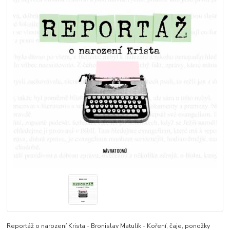
Reportáž o narození Krista - Bronislav Matulík - Koření, čaje, ponožky