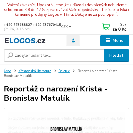
.Vážení zákazníci, Upozorňujeme ,že z důvodu dovolených nebudeme
schopni od 3.8 do 17.8. zpracovávat Vaše objednávky . Také se to tyká i
kamenné prodejny Logos v Třinci. Děkujeme za pochopení .
0
ks
+420 775688827 +420 737670415
CZK
za
0 Kč
(Po-Pá, 9-16 hod.)
Menu
Hledat
Úvod
Křesťanská literatura
Beletrie
Reportáž o narození Krista -
Bronislav Matulík
Reportáž o narození Krista -
Bronislav Matulík