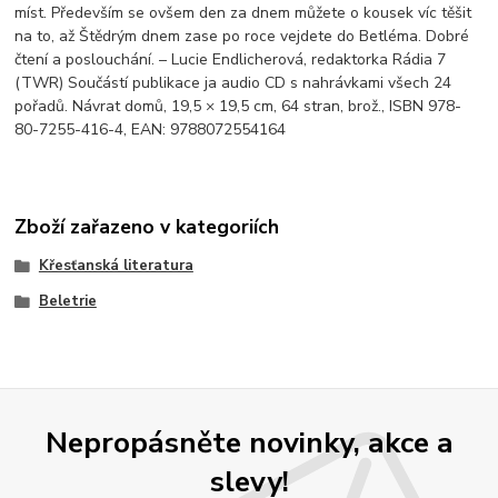
míst. Především se ovšem den za dnem můžete o kousek víc těšit
na to, až Štědrým dnem zase po roce vejdete do Betléma. Dobré
čtení a poslouchání. – Lucie Endlicherová, redaktorka Rádia 7
(TWR) Součástí publikace ja audio CD s nahrávkami všech 24
pořadů. Návrat domů, 19,5 × 19,5 cm, 64 stran, brož., ISBN 978-
80-7255-416-4, EAN: 9788072554164
Zboží zařazeno v kategoriích
Křesťanská literatura
Beletrie
Nepropásněte novinky, akce a
slevy!