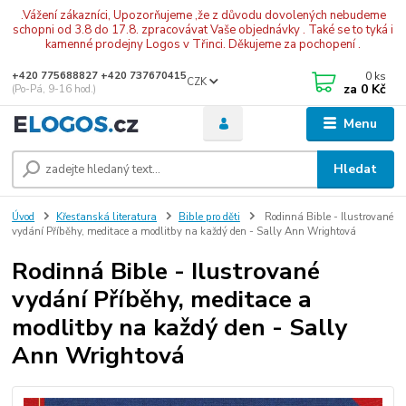
.Vážení zákazníci, Upozorňujeme ,že z důvodu dovolených nebudeme
schopni od 3.8 do 17.8. zpracovávat Vaše objednávky . Také se to tyká i
kamenné prodejny Logos v Třinci. Děkujeme za pochopení .
0
ks
+420 775688827 +420 737670415
CZK
za
0 Kč
(Po-Pá, 9-16 hod.)
Menu
Hledat
Úvod
Křesťanská literatura
Bible pro děti
Rodinná Bible - Ilustrované
vydání Příběhy, meditace a modlitby na každý den - Sally Ann Wrightová
Rodinná Bible - Ilustrované
vydání Příběhy, meditace a
modlitby na každý den - Sally
Ann Wrightová