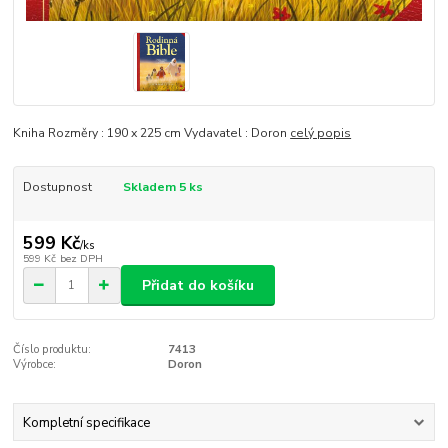
Kniha Rozměry : 190 x 225 cm Vydavatel : Doron
celý popis
Dostupnost
Skladem 5 ks
599 Kč
/
ks
599 Kč
bez DPH
Přidat do košíku
Číslo produktu:
7413
Výrobce:
Doron
Kompletní specifikace