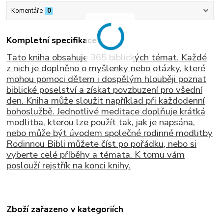
Komentáře
0
Kompletní specifikace
Tato kniha obsahuje 365 biblických témat. Každé
z nich je doplněno o myšlenky nebo otázky, které
mohou pomoci dětem i dospělým hlouběji poznat
biblické poselství a získat povzbuzení pro všední
den. Kniha může sloužit například při každodenní
bohoslužbě. Jednotlivé meditace doplňuje krátká
modlitba, kterou lze použít tak, jak je napsána,
nebo může být úvodem společné rodinné modlitby
Rodinnou Bibli můžete číst po pořádku, nebo si
vyberte celé příběhy a témata. K tomu vám
poslouží rejstřík na konci knihy.
Zboží zařazeno v kategoriích