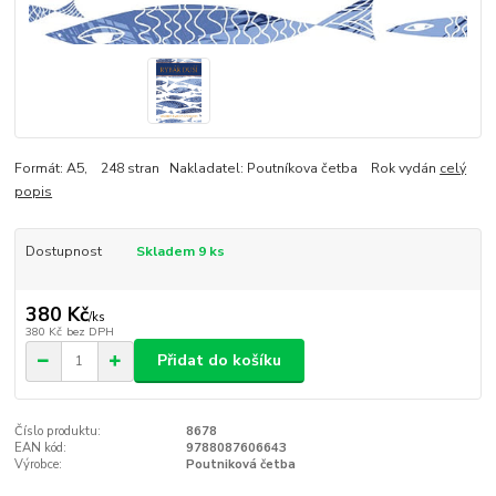
Formát: A5, 248 stran Nakladatel: Poutníkova četba Rok vydán
celý
popis
Dostupnost
Skladem 9 ks
380 Kč
/
ks
380 Kč
bez DPH
Přidat do košíku
Číslo produktu:
8678
EAN kód:
9788087606643
Výrobce:
Poutniková četba