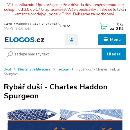
.Vážení zákazníci, Upozorňujeme ,že z důvodu dovolených nebudeme
schopni od 3.8 do 17.8. zpracovávat Vaše objednávky . Také se to tyká i
kamenné prodejny Logos v Třinci. Děkujeme za pochopení .
0
ks
+420 775688827 +420 737670415
CZK
za
0 Kč
(Po-Pá, 9-16 hod.)
Menu
Hledat
Úvod
Křesťanská literatura
Teologie
Rybář duší - Charles Haddon
Spurgeon
Rybář duší - Charles Haddon
Spurgeon