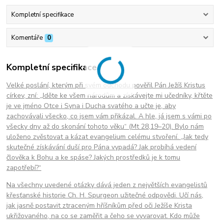
Kompletní specifikace
Komentáře
0
Kompletní specifikace
Velké poslání, kterým při svém odchodu pověřil Pán Ježíš Kristus
církev, zní: „Jděte ke všem národům a získávejte mi učedníky, křtěte
je ve jméno Otce i Syna i Ducha svatého a učte je, aby
zachovávali všecko, co jsem vám přikázal. A hle, já jsem s vámi po
všecky dny až do skonání tohoto věku“ (Mt 28,19–20). Bylo nám
uloženo zvěstovat a kázat evangelium celému stvoření. „Jak tedy
skutečné získávání duší pro Pána vypadá? Jak probíhá vedení
člověka k Bohu a ke spáse? Jakých prostředků je k tomu
zapotřebí?“
Na všechny uvedené otázky dává jeden z největších evangelistů
křesťanské historie Ch. H. Spurgeon užitečné odpovědi. Učí nás,
jak jasně postavit ztraceným hříšníkům před oči Ježíše Krista
ukřižovaného, na co se zaměřit a čeho se vyvarovat. Kdo může