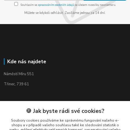
Souhlasím se
zpracováním osobních údajů
za účelem rozesílky newsletteru.
Můžete se kdykoli odhlásit. Zasíláme jednou za 14 dní.
Kde nás najdete
Náměstí Míru 551
Třinec, 739 61
🍪 Jak byste rádi své cookies?
Kontakty
Soubory cookies používáme ke správnému fungování našeho e-
shopu a v případě vašeho souhlasu také ke sledování statistik o
webu, měření efektivity reklamních kampaní, zapamatování vašeho