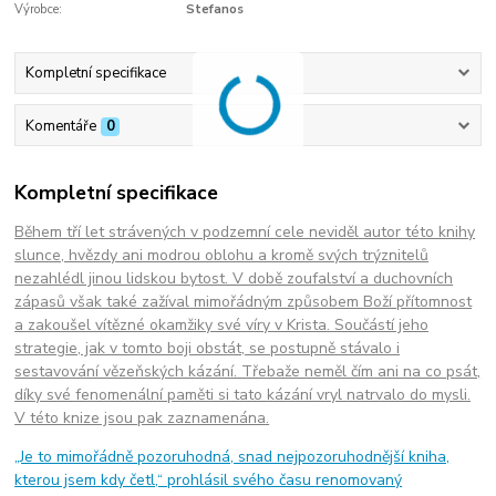
Výrobce:
Stefanos
Kompletní specifikace
Komentáře
0
Kompletní specifikace
Během tří let strávených v podzemní cele neviděl autor této knihy
slunce, hvězdy ani modrou oblohu a kromě svých trýznitelů
nezahlédl jinou lidskou bytost. V době zoufalství a duchovních
zápasů však také zažíval mimořádným způsobem Boží přítomnost
a zakoušel vítězné okamžiky své víry v Krista. Součástí jeho
strategie, jak v tomto boji obstát, se postupně stávalo i
sestavování vězeňských kázání. Třebaže neměl čím ani na co psát,
díky své fenomenální paměti si tato kázání vryl natrvalo do mysli.
V této knize jsou pak zaznamenána.
„Je to mimořádně pozoruhodná, snad nejpozoruhodnější kniha,
kterou jsem kdy četl,“ prohlásil svého času renomovaný