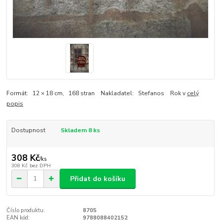
Formát: 12 × 18 cm, 168 stran Nakladatel: Stefanos Rok v
celý
popis
Dostupnost
Skladem 8 ks
308 Kč
/
ks
308 Kč
bez DPH
Přidat do košíku
Číslo produktu:
8705
EAN kód:
9788088402152