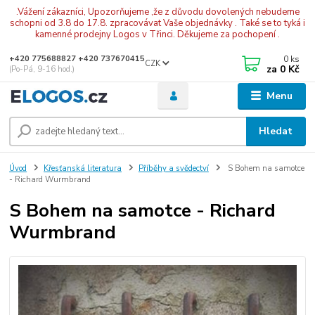
.Vážení zákazníci, Upozorňujeme ,že z důvodu dovolených nebudeme
schopni od 3.8 do 17.8. zpracovávat Vaše objednávky . Také se to tyká i
kamenné prodejny Logos v Třinci. Děkujeme za pochopení .
0
ks
+420 775688827 +420 737670415
CZK
za
0 Kč
(Po-Pá, 9-16 hod.)
Menu
Hledat
Úvod
Křesťanská literatura
Příběhy a svědectví
S Bohem na samotce
- Richard Wurmbrand
S Bohem na samotce - Richard
Wurmbrand