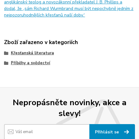
anglikánský teolog a novozákonní překladatel J. B. Phillips a
dodal, že „sám Richard Wurmbrand musí být nepochybně jedním z
nejpozoruhodnějších křesťanů naší doby.“
Zboží zařazeno v kategoriích
Křesťanská literatura
Příběhy a svědectví
Nepropásněte novinky, akce a
slevy!
Přihlásit se