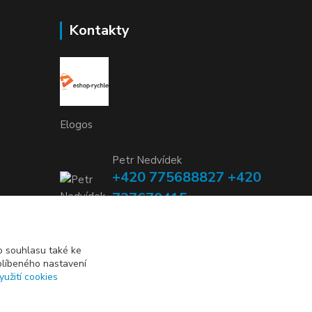
Kontakty
Elogos
Petr Nedvídek
+420 775688827 +420
737670415
(Po-Pá, 9-16 hod.)
info@elogos.cz
 souhlasu také ke
blíbeného nastavení
yužití cookies