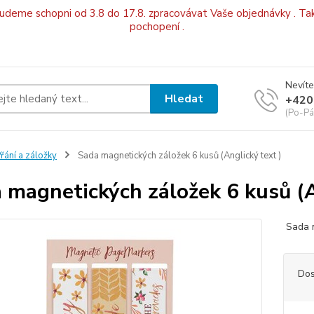
budeme schopni od 3.8 do 17.8. zpracovávat Vaše objednávky . Tak
pochopení .
Nevíte
Hledat
+420
(Po-Pá
řání a záložky
Sada magnetických záložek 6 kusů (Anglický text )
 magnetických záložek 6 kusů (A
Sada m
Dos