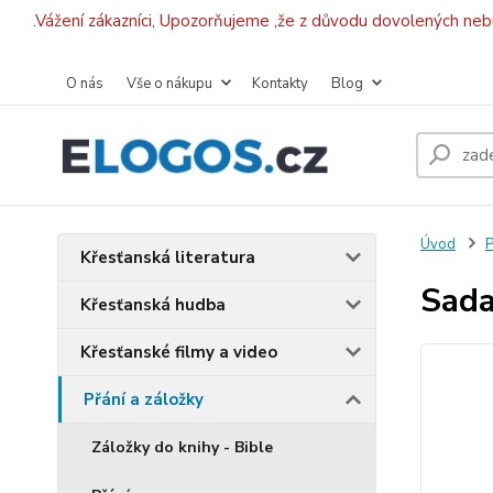
.Vážení zákazníci, Upozorňujeme ,že z důvodu dovolených ne
O nás
Vše o nákupu
Kontakty
Blog
Úvod
P
Křesťanská literatura
Sada
Křesťanská hudba
Křesťanské filmy a video
Přání a záložky
Záložky do knihy - Bible