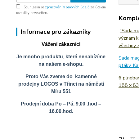
Souhlasím se
zpracováním osobních údajů
za účelem
rozesílky newsletteru.
Komple
"Sada ma
Informace pro zákazníky
význam kl
Vážení zákazníci
všechny z
Je mnoho produktu, které nenabízíme
Sada magn
na našem e-shopu.
ptáky. Ka
Proto Vás zveme do kamenné
6 plnoba
prodejny LOGOS v Třinci na náměstí
188 x 83
Míru 551
Prodejní doba Po – Pá. 9,00 .hod –
16.00.hod.