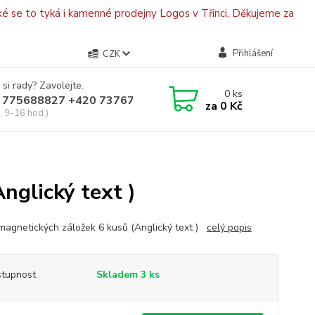
é se to tyká i kamenné prodejny Logos v Třinci. Děkujeme za
Přihlášení
CZK
 si rady? Zavolejte.
0
ks
 775688827 +420 737670415
za
0 Kč
, 9-16 hod.)
nglický text )
agnetických záložek 6 kusů (Anglický text )
celý popis
tupnost
Skladem 3 ks