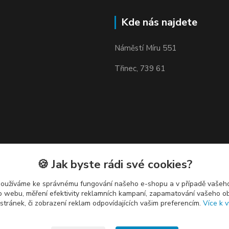
Kde nás najdete
Náměstí Míru 551
Třinec, 739 61
🍪 Jak byste rádi své cookies?
používáme ke správnému fungování našeho e-shopu a v případě vašeho
k o webu, měření efektivity reklamních kampaní, zapamatování vašeho o
 stránek, či zobrazení reklam odpovídajících vašim preferencím.
Více k v