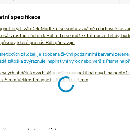
tní specifikace
gnetických záložek Modlete se spolu vizuálně i duchovně se zam
esá s rostoucí úctou k Bohu. To se může stát pouze tehdy, budem
působy, které pro nás Bůh připravuje
etických záložek je zdobena živými podzimními barvami zelené, o
ždá záložka zvýrazňuje inspirativní výrok nebo verš z Písma na př
revných obdélníkových skládaných magnetů balených na podložce
 x 5 mm Velikost magnetu: 60 x 20 x 3 mm