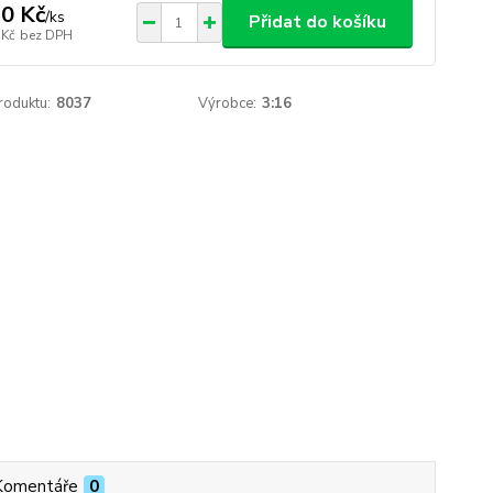
0 Kč
/
ks
Přidat do košíku
 Kč
bez DPH
roduktu:
8037
Výrobce:
3:16
Komentáře
0