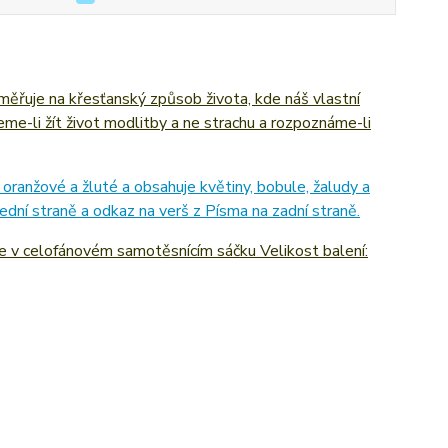
ěřuje na křesťanský způsob života, kde náš vlastní
e-li žít život modlitby a ne strachu a rozpoznáme-li
ranžové a žluté a obsahuje květiny, bobule, žaludy a
ední straně a odkaz na verš z Písma na zadní straně.
 v celofánovém samotěsnícím sáčku Velikost balení: