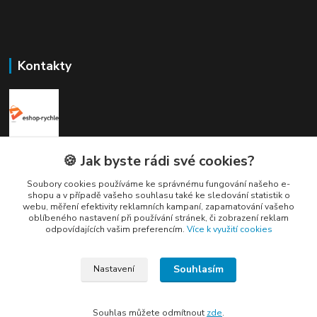
Kontakty
Elogos
🍪 Jak byste rádi své cookies?
Soubory cookies používáme ke správnému fungování našeho e-
Petr Nedvídek
shopu a v případě vašeho souhlasu také ke sledování statistik o
+420 775688827 +420 737670415
webu, měření efektivity reklamních kampaní, zapamatování vašeho
(Po-Pá, 9-16 hod.)
oblíbeného nastavení při používání stránek, či zobrazení reklam
odpovídajících vašim preferencím.
Více k využití cookies
info@elogos.cz
Souhlasím
Nastavení
Souhlas můžete odmítnout
zde
.