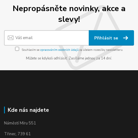
Nepropásněte novinky, akce a
slevy!
Přihlásit se
Souhlasím se
zpracováním osobních údajů
za účelem rozesílky newsletteru.
Můžete se kdykoli odhlásit. Zasíláme jednou za 14 dní.
Kde nás najdete
Náměstí Míru 551
Třinec, 739 61