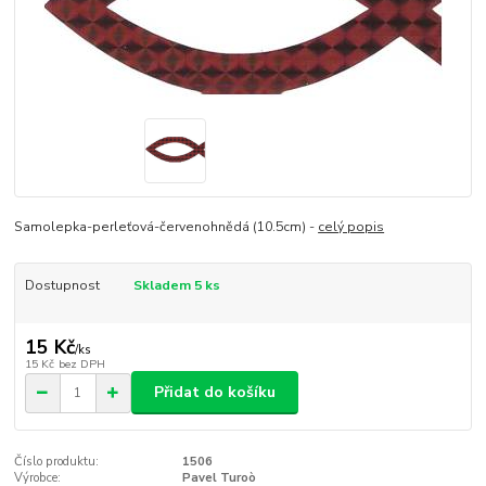
Samolepka-perleťová-červenohnědá (10.5cm) -
celý popis
Dostupnost
Skladem 5 ks
15 Kč
/
ks
15 Kč
bez DPH
Přidat do košíku
Číslo produktu:
1506
Výrobce:
Pavel Turoò