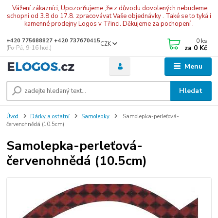
.Vážení zákazníci, Upozorňujeme ,že z důvodu dovolených nebudeme
schopni od 3.8 do 17.8. zpracovávat Vaše objednávky . Také se to tyká i
kamenné prodejny Logos v Třinci. Děkujeme za pochopení .
0
ks
+420 775688827 +420 737670415
CZK
za
0 Kč
(Po-Pá, 9-16 hod.)
Menu
Hledat
Úvod
Dárky a ostatní
Samolepky
Samolepka-perleťová-
červenohnědá (10.5cm)
Samolepka-perleťová-
červenohnědá (10.5cm)