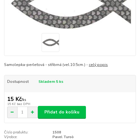
Samolepka-perleťová - střibrná (vel.10.5cm.) -
celý popis
Dostupnost
Skladem 5 ks
15 Kč
/
ks
15 Kč
bez DPH
Přidat do košíku
Číslo produktu:
1508
Výrobce:
Pavel Turoò