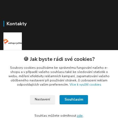
Kontakty
Elogos
🍪 Jak byste rádi své cookies?
Soubory cookies používáme ke správnému fungování našeho e-
Petr Nedvídek
shopu a v případě vašeho souhlasu také ke sledování statistik o
+420 775688827 +420 737670415
webu, měření efektivity reklamních kampaní, zapamatování vašeho
(Po-Pá, 9-16 hod.)
oblíbeného nastavení při používání stránek, či zobrazení reklam
odpovídajících vašim preferencím.
Více k využití cookies
info@elogos.cz
Souhlasím
Nastavení
Souhlas můžete odmítnout
zde
.