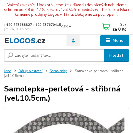
.Vážení zákazníci, Upozorňujeme ,že z důvodu dovolených nebudeme
schopni od 3.8 do 17.8. zpracovávat Vaše objednávky . Také se to tyká i
kamenné prodejny Logos v Třinci. Děkujeme za pochopení .
0
ks
+420 775688827 +420 737670415
CZK
za
0 Kč
(Po-Pá, 9-16 hod.)
Menu
Hledat
Úvod
Dárky a ostatní
Samolepky
Samolepka-perleťová - střibrná
(vel.10.5cm.)
Samolepka-perleťová - střibrná
(vel.10.5cm.)