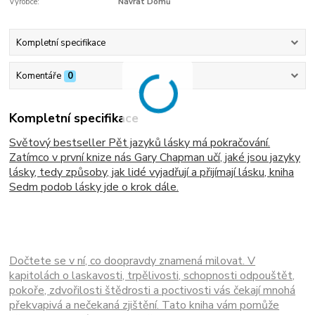
Výrobce:
Návrat Domů
Kompletní specifikace
Komentáře
0
Kompletní specifikace
Světový bestseller Pět jazyků lásky má pokračování.
Zatímco v první knize nás Gary Chapman učí, jaké jsou jazyky
lásky, tedy způsoby, jak lidé vyjadřují a přijímají lásku, kniha
Sedm podob lásky jde o krok dále.
Dočtete se v ní, co doopravdy znamená milovat. V
kapitolách o laskavosti, trpělivosti, schopnosti odpouštět,
pokoře, zdvořilosti štědrosti a poctivosti vás čekají mnohá
překvapivá a nečekaná zjištění. Tato kniha vám pomůže