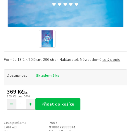
Formát: 13,2 × 20,5 cm, 296 stran Nakladatel: Návrat domů
celý popis
Dostupnost
Skladem 3 ks
369 Kč
/
ks
369 Kč
bez DPH
Přidat do košíku
Číslo produktu:
7557
EAN kód:
9788072553341