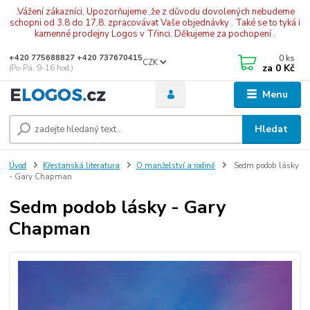
.Vážení zákazníci, Upozorňujeme ,že z důvodu dovolených nebudeme
schopni od 3.8 do 17.8. zpracovávat Vaše objednávky . Také se to tyká i
kamenné prodejny Logos v Třinci. Děkujeme za pochopení .
0
ks
+420 775688827 +420 737670415
CZK
za
0 Kč
(Po-Pá, 9-16 hod.)
Menu
Hledat
Úvod
Křesťanská literatura
O manželství a rodině
Sedm podob lásky
- Gary Chapman
Sedm podob lásky - Gary
Chapman