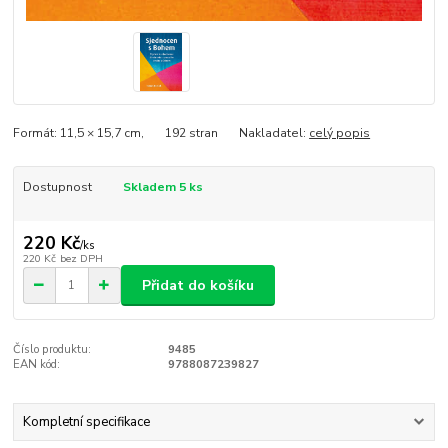
Formát: 11,5 × 15,7 cm, 192 stran Nakladatel:
celý popis
Dostupnost
Skladem 5 ks
220 Kč
/
ks
220 Kč
bez DPH
Přidat do košíku
Číslo produktu:
9485
EAN kód:
9788087239827
Kompletní specifikace