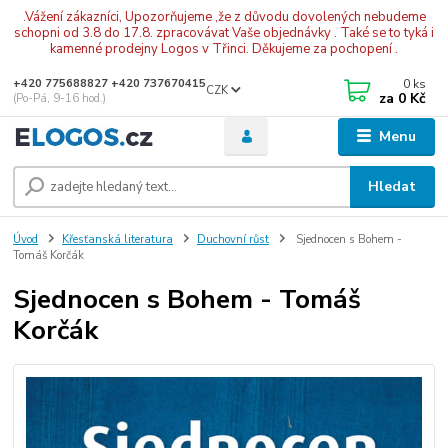
.Vážení zákazníci, Upozorňujeme ,že z důvodu dovolených nebudeme
schopni od 3.8 do 17.8. zpracovávat Vaše objednávky . Také se to tyká i
kamenné prodejny Logos v Třinci. Děkujeme za pochopení .
0
ks
+420 775688827 +420 737670415
CZK
za
0 Kč
(Po-Pá, 9-16 hod.)
Menu
Hledat
Úvod
Křesťanská literatura
Duchovní růst
Sjednocen s Bohem -
Tomáš Korčák
Sjednocen s Bohem - Tomáš
Korčák