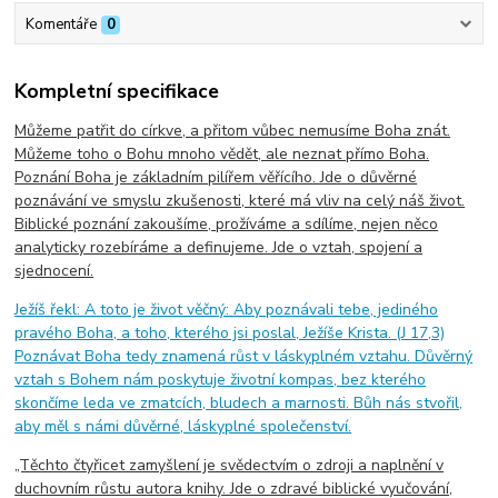
Komentáře
0
Kompletní specifikace
Můžeme patřit do církve, a přitom vůbec nemusíme Boha znát.
Můžeme toho o Bohu mnoho vědět, ale neznat přímo Boha.
Poznání Boha je základním pilířem věřícího. Jde o důvěrné
poznávání ve smyslu zkušenosti, které má vliv na celý náš život.
Biblické poznání zakoušíme, prožíváme a sdílíme, nejen něco
analyticky rozebíráme a definujeme. Jde o vztah, spojení a
sjednocení.
Ježíš řekl: A toto je život věčný: Aby poznávali tebe, jediného
pravého Boha, a toho, kterého jsi poslal, Ježíše Krista. (J 17,3)
Poznávat Boha tedy znamená růst v láskyplném vztahu. Důvěrný
vztah s Bohem nám poskytuje životní kompas, bez kterého
skončíme leda ve zmatcích, bludech a marnosti. Bůh nás stvořil,
aby měl s námi důvěrné, láskyplné společenství.
„Těchto čtyřicet zamyšlení je svědectvím o zdroji a naplnění v
duchovním růstu autora knihy. Jde o zdravé biblické vyučování,