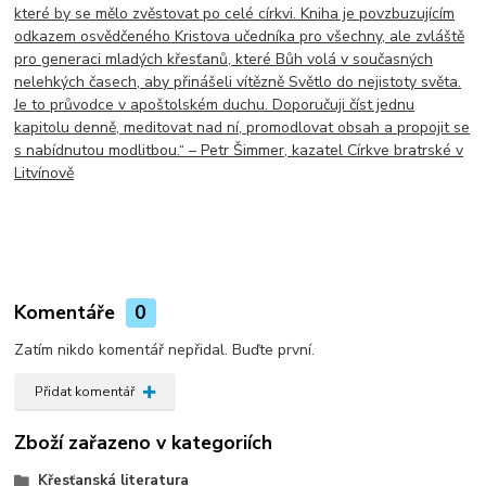
které by se mělo zvěstovat po celé církvi. Kniha je povzbuzujícím
odkazem osvědčeného Kristova učedníka pro všechny, ale zvláště
pro generaci mladých křesťanů, které Bůh volá v současných
nelehkých časech, aby přinášeli vítězně Světlo do nejistoty světa.
Je to průvodce v apoštolském duchu. Doporučuji číst jednu
kapitolu denně, meditovat nad ní, promodlovat obsah a propojit se
s nabídnutou modlitbou.“ – Petr Šimmer, kazatel Církve bratrské v
Litvínově
Komentáře
0
Zatím nikdo komentář nepřidal. Buďte první.
Přidat komentář
Zboží zařazeno v kategoriích
Křesťanská literatura