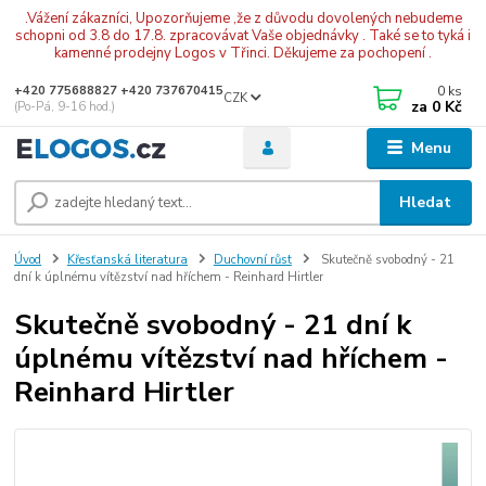
.Vážení zákazníci, Upozorňujeme ,že z důvodu dovolených nebudeme
schopni od 3.8 do 17.8. zpracovávat Vaše objednávky . Také se to tyká i
kamenné prodejny Logos v Třinci. Děkujeme za pochopení .
0
ks
+420 775688827 +420 737670415
CZK
za
0 Kč
(Po-Pá, 9-16 hod.)
Menu
Hledat
Úvod
Křesťanská literatura
Duchovní růst
Skutečně svobodný - 21
dní k úplnému vítězství nad hříchem - Reinhard Hirtler
Skutečně svobodný - 21 dní k
úplnému vítězství nad hříchem -
Reinhard Hirtler