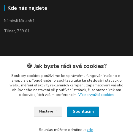
Kde nás najdete
Náměstí Míru 551
Třinec, 739 61
Kontakty
🍪 Jak byste rádi své cookies?
Soubory cookies používáme ke správnému fungování našeho e-
shopu a v případě vašeho souhlasu také ke sledování statistik o
webu, měření efektivity reklamních kampaní, zapamatování vašeho
oblíbeného nastavení při používání stránek, či zobrazení reklam
odpovídajících vašim preferencím.
Více k využití cookies
Elogos
Souhlasím
Nastavení
Petr Nedvídek
+420 775688827 +420 737670415
(Po-Pá, 9-16 hod.)
Souhlas můžete odmítnout
zde
.