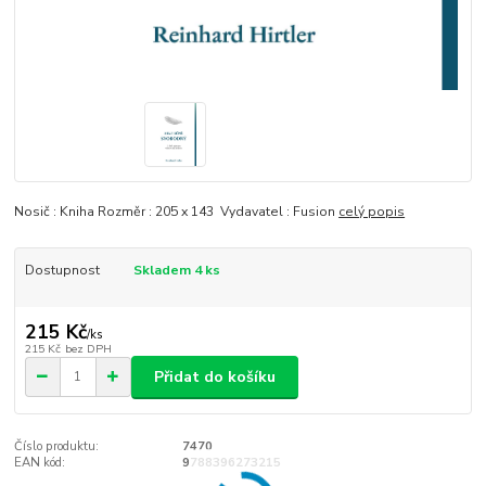
Nosič : Kniha Rozměr : 205 x 143 Vydavatel : Fusion
celý popis
Dostupnost
Skladem 4 ks
215 Kč
/
ks
215 Kč
bez DPH
Přidat do košíku
Číslo produktu:
7470
EAN kód:
9788396273215