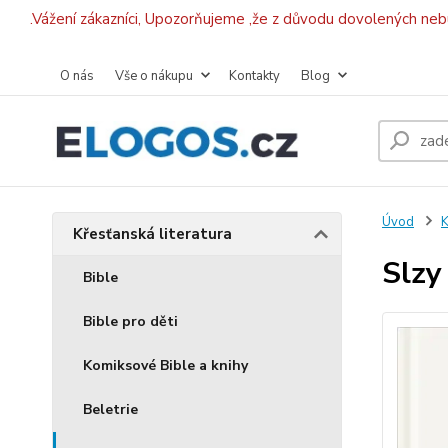
.Vážení zákazníci, Upozorňujeme ,že z důvodu dovolených ne
O nás
Vše o nákupu
Kontakty
Blog
Úvod
K
Křesťanská literatura
Slzy
Bible
Bible pro děti
Komiksové Bible a knihy
Beletrie