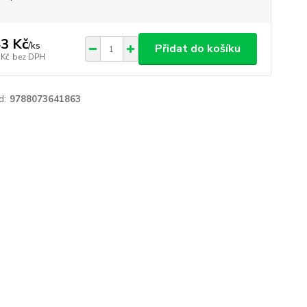
3 Kč
/
ks
Přidat do košíku
 Kč
bez DPH
d:
9788073641863