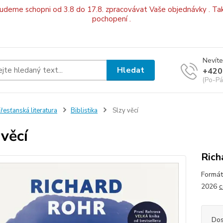
budeme schopni od 3.8 do 17.8. zpracovávat Vaše objednávky . Tak
pochopení .
Nevíte
Hledat
+420
(Po-Pá
řesťanská literatura
Biblistika
Slzy věcí
 věcí
Rich
Formát
2026
c
Dos