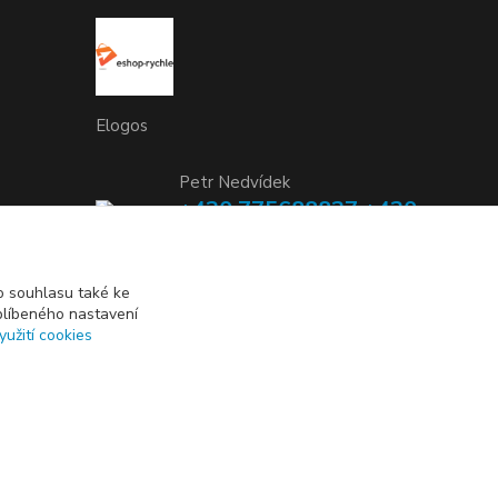
Elogos
Petr Nedvídek
+420 775688827 +420
737670415
(Po-Pá, 9-16 hod.)
 souhlasu také ke
blíbeného nastavení
info@elogos.cz
yužití cookies
Vytvořeno na
Eshop-rychle.cz