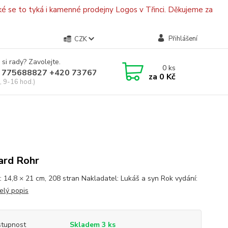
é se to tyká i kamenné prodejny Logos v Třinci. Děkujeme za
Přihlášení
CZK
 si rady? Zavolejte.
0
ks
 775688827 +420 737670415
za
0 Kč
, 9-16 hod.)
ard Rohr
: 14,8 × 21 cm, 208 stran Nakladatel: Lukáš a syn Rok vydání:
elý popis
tupnost
Skladem 3 ks