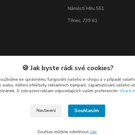
Náměstí Míru 551
Třinec, 739 61
🍪 Jak byste rádi své cookies?
používáme ke správnému fungování našeho e-shopu a v případě vašeho
k o webu, měření efektivity reklamních kampaní, zapamatování vašeho o
 stránek, či zobrazení reklam odpovídajících vašim preferencím.
Více k v
Souhlasím
Nastavení
Souhlas můžete odmítnout
zde
.