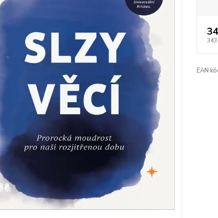
34
343
EAN kó