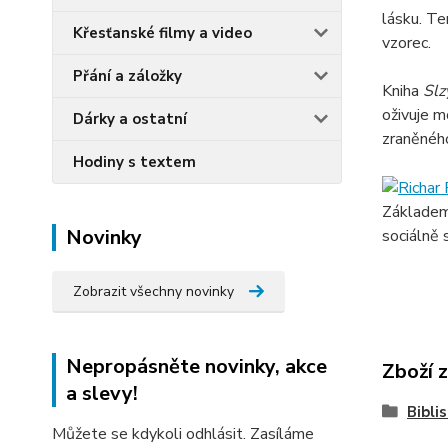
lásku. Te
Křesťanské filmy a video
vzorec.
Přání a záložky
Kniha
Slz
oživuje m
Dárky a ostatní
zraněnéh
Hodiny s textem
Základem 
Novinky
sociálně 
Zobrazit všechny novinky
Nepropásněte novinky, akce
Zboží 
a slevy!
Bibli
Můžete se kdykoli odhlásit. Zasíláme