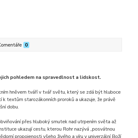
Komentáře
0
jejich pohledem na spravedlnost a lidskost.
stním hněvem tváří v tvář světu, který se zdá být hluboce
cí k textům starozákonních proroků a ukazuje, že právě
šní dobu.
a obviňování přes hluboký smutek nad utrpením světa až
instituce ukazují cestu, kterou Rohr nazývá „posvátnou
 vědomí propojenosti všeho živého a víru v univerzální Boží