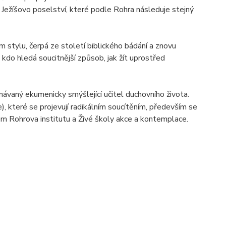
 Ježíšovo poselství, které podle Rohra následuje stejný
m stylu, čerpá ze století biblického bádání a znovu
 kdo hledá soucitnější způsob, jak žít uprostřed
návaný ekumenicky smýšlející učitel duchovního života.
), které se projevují radikálním soucítěním, především se
m Rohrova institutu a Živé školy akce a kontemplace.