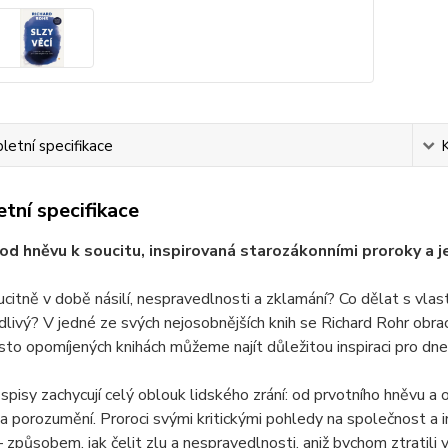
etní specifikace
tní specifikace
od hněvu k soucitu, inspirovaná starozákonními proroky a 
oucitně v době násilí, nespravedlnosti a zklamání? Co dělat s vla
livý? V jedné ze svých nejosobnějších knih se Richard Rohr obra
často opomíjených knihách můžeme najít důležitou inspiraci pro dne
spisy zachycují celý oblouk lidského zrání: od prvotního hněvu 
 a porozumění. Proroci svými kritickými pohledy na společnost a 
 – způsobem, jak čelit zlu a nespravedlnosti, aniž bychom ztratili