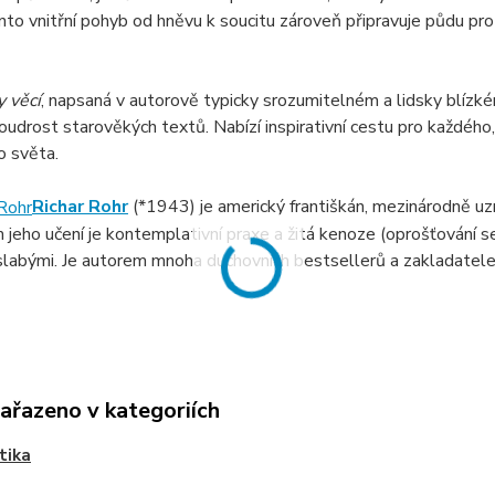
nto vnitřní pohyb od hněvu k soucitu zároveň připravuje půdu pro
y věcí
, napsaná v autorově typicky srozumitelném a lidsky blízké
oudrost starověkých textů. Nabízí inspirativní cestu pro každého,
o světa.
Richar Rohr
(*1943) je americký františkán, mezinárodně uz
jeho učení je kontemplativní praxe a žitá kenoze (oprošťování se
slabými. Je autorem mnoha duchovních bestsellerů a zakladatele
zařazeno v kategoriích
stika