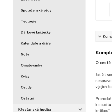
Společenské vědy
Teologie
Dárkové knížečky
Kompl
Kalendáře a diáře
Komple
Noty
O cestě 
Omalovánky
Jak žít s
Kvízy
nespraved
v jejich 
Osudy
Ostatní
Prorocké 
k soucitu
Křesťanská hudba
kritikou“