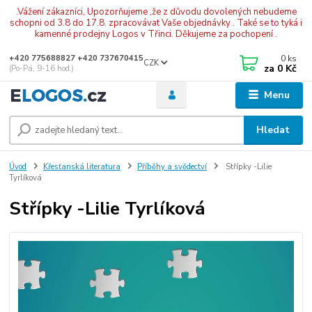
.Vážení zákazníci, Upozorňujeme ,že z důvodu dovolených nebudeme
schopni od 3.8 do 17.8. zpracovávat Vaše objednávky . Také se to tyká i
kamenné prodejny Logos v Třinci. Děkujeme za pochopení .
0
ks
+420 775688827 +420 737670415
CZK
za
0 Kč
(Po-Pá, 9-16 hod.)
Menu
Hledat
Úvod
Křesťanská literatura
Příběhy a svědectví
Střípky -Lilie
Tyrlíková
Střípky -Lilie Tyrlíková