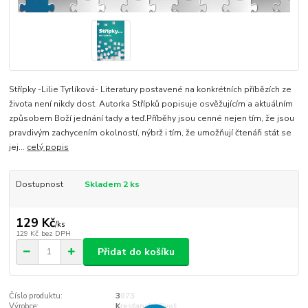
Střípky -Lilie Tyrlíková- Literatury postavené na konkrétních příbězích ze
života není nikdy dost. Autorka Střípků popisuje osvěžujícím a aktuálním
způsobem Boží jednání tady a teď.Příběhy jsou cenné nejen tím, že jsou
pravdivým zachycením okolností, nýbrž i tím, že umožňují čtenáři stát se
jej...
celý popis
Dostupnost
Skladem 2 ks
129 Kč
/
ks
129 Kč
bez DPH
Přidat do košíku
Číslo produktu:
3073
Výrobce:
Kresťanský život