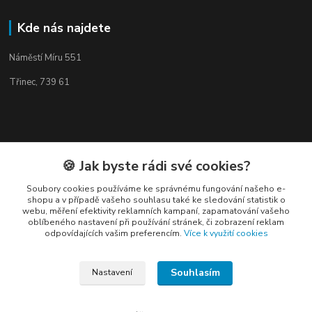
Kde nás najdete
Náměstí Míru 551
Třinec, 739 61
Kontakty
🍪 Jak byste rádi své cookies?
Soubory cookies používáme ke správnému fungování našeho e-
shopu a v případě vašeho souhlasu také ke sledování statistik o
webu, měření efektivity reklamních kampaní, zapamatování vašeho
oblíbeného nastavení při používání stránek, či zobrazení reklam
odpovídajících vašim preferencím.
Více k využití cookies
Elogos
Souhlasím
Nastavení
Petr Nedvídek
+420 775688827 +420 737670415
(Po-Pá, 9-16 hod.)