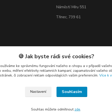
Náměstí Míru 551
Třinec, 739 61
🍪 Jak byste rádi své cookies?
používáme ke správnému fungování našeho e-shopu a v případě vašeho
k o webu, měření efektivity reklamních kampaní, zapamatování vašeho o
 stránek, či zobrazení reklam odpovídajících vašim preferencím.
Více k v
Souhlasím
Nastavení
Souhlas můžete odmítnout
zde
.