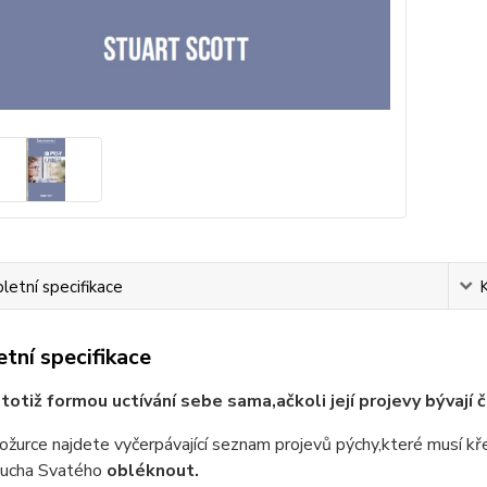
etní specifikace
tní specifikace
 totiž formou uctívání sebe sama,ačkoli její projevy bývají
ožurce najdete vyčerpávající seznam projevů pýchy,které musí kř
ucha Svatého
obléknout.