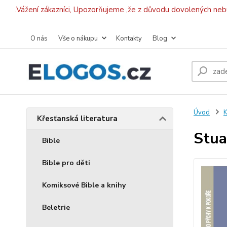
.Vážení zákazníci, Upozorňujeme ,že z důvodu dovolených ne
O nás
Vše o nákupu
Kontakty
Blog
Úvod
K
Křesťanská literatura
Stua
Bible
Bible pro děti
Komiksové Bible a knihy
Beletrie