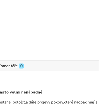
Komentáře
0
 často velmi nenápadné.
esťané odložit,a dále projevy pokory,které naopak mají s