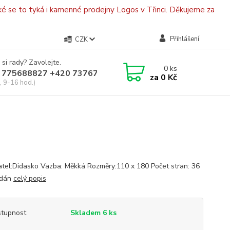
é se to tyká i kamenné prodejny Logos v Třinci. Děkujeme za
Přihlášení
CZK
 si rady? Zavolejte.
0
ks
 775688827 +420 737670415
za
0 Kč
, 9-16 hod.)
tel:Didasko Vazba: Měkká Rozměry:110 x 180 Počet stran: 36
ydán
celý popis
tupnost
Skladem 6 ks