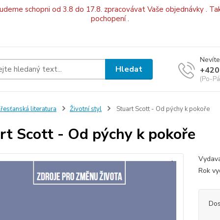
budeme schopni od 3.8 do 17.8. zpracovávat Vaše objednávky . Tak
pochopení .
Nevíte
Hledat
+420
(Po-Pá
řesťanská literatura
Životní styl
Stuart Scott - Od pýchy k pokoře
rt Scott - Od pýchy k pokoře
Vydava
Rok v
Dos