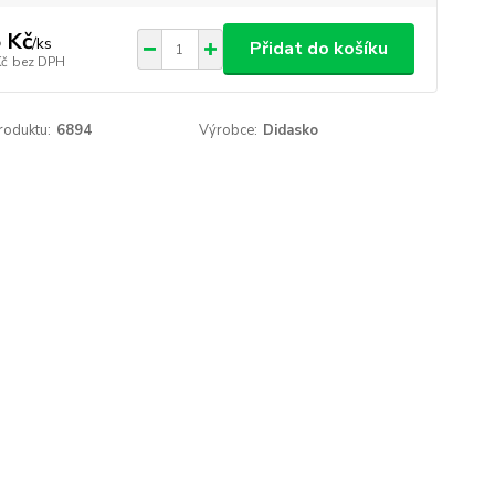
 Kč
/
ks
Přidat do košíku
Kč
bez DPH
roduktu:
6894
Výrobce:
Didasko