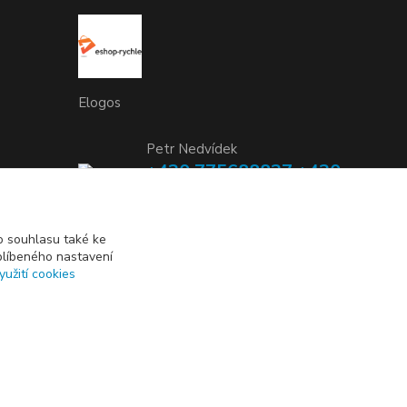
Elogos
Petr Nedvídek
+420 775688827 +420
737670415
(Po-Pá, 9-16 hod.)
 souhlasu také ke
blíbeného nastavení
info@elogos.cz
yužití cookies
Vytvořeno na
Eshop-rychle.cz