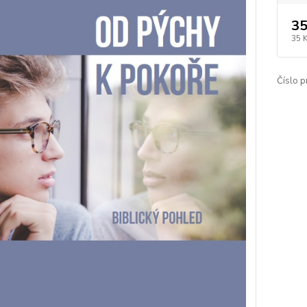
35
35 
Číslo p