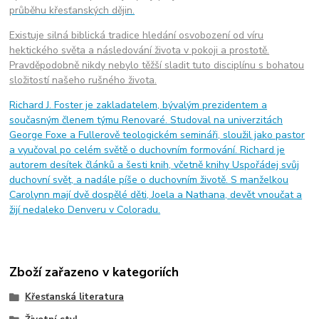
průběhu křesťanských dějin.
Existuje silná biblická tradice hledání osvobození od víru
hektického světa a následování života v pokoji a prostotě.
Pravděpodobně nikdy nebylo těžší sladit tuto disciplínu s bohatou
složitostí našeho rušného života.
Richard J. Foster je zakladatelem, bývalým prezidentem a
současným členem týmu Renovaré. Studoval na univerzitách
George Foxe a Fullerově teologickém semináři, sloužil jako pastor
a vyučoval po celém světě o duchovním formování. Richard je
autorem desítek článků a šesti knih, včetně knihy Uspořádej svůj
duchovní svět, a nadále píše o duchovním životě. S manželkou
Carolynn mají dvě dospělé děti, Joela a Nathana, devět vnoučat a
žijí nedaleko Denveru v Coloradu.
Zboží zařazeno v kategoriích
Křesťanská literatura