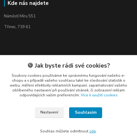
Kde nás najdete
Náměstí Míru 551
Třinec, 739 61
Kontakty
🍪 Jak byste rádi své cookies?
Soubory cookies používáme ke správnému fungování našeho e-
shopu a v případě vašeho souhlasu také ke sledování statistik o
webu, měření efektivity reklamních kampaní, zapamatování vašeho
oblíbeného nastavení při používání stránek, či zobrazení reklam
odpovídajících vašim preferencím.
Více k využití cookies
Elogos
Petr Nedvídek
Souhlasím
Nastavení
+420 775688827 +420 737670415
(Po-Pá, 9-16 hod.)
Souhlas můžete odmítnout
zde
.
info@elogos.cz