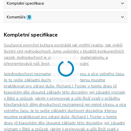
Kompletní specifikace
Komentáře
0
Kompletní specifikace
Současná povrchní kultura postrádá jak vnitřní realitu, tak vnější
životní styl jednoduchosti. Jsme uvězněni v bludišti konkurenčních
vazeb. Jednoduchost je vyhlášením války materialismu a
přeorientovává náš život, postoje a očekávání.
JeJednoduchost neznamená jen méně stresu a více volného času.
Je to spíše základní duchovní disciplína, kterou musíme
praktikovat pro zdraví duše. Richard J. Foster v tomto dnes již
klasickém díle zkoumá základy této disciplíny, její zásadní význam
v Bibli a způsob, jakým ji projevovali a učili Boží svatí v průběhu
křesťanských dějin.dnoduchost neznamená jen méně stresu a více
volného času. Je to spíše základní duchovní disciplína, kterou
musíme praktikovat pro zdraví duše. Richard J. Foster v tomto
dnes již klasickém díle zkoumá základy této disciplíny, její zásadní
význam v Bibli a způsob, jakým ji projevovali a učili Boží svatí v