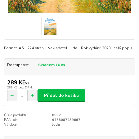
Formát: A5, 224 stran Nakladatel: Juda Rok vydání: 2023
celý popis
Dostupnost
Skladem 10 ks
289 Kč
/
ks
289 Kč
bez DPH
Přidat do košíku
Číslo produktu:
8592
EAN kód:
9788087239667
Výrobce:
Juda