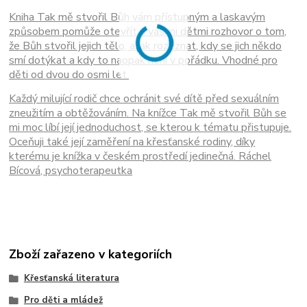
Kniha Tak mě stvořil Bůh vám přístupným a laskavým
způsobem pomůže otevřít s vašimi dětmi rozhovor o tom,
že Bůh stvořil jejich tělo, a jak rozeznat, kdy se jich někdo
smí dotýkat a kdy to naopak není v pořádku. Vhodné pro
děti od dvou do osmi let.
Každý milující rodič chce ochránit své dítě před sexuálním
zneužitím a obtě­žováním. Na knížce Tak mě stvořil Bůh se
mi moc líbí její jednoduchost, se kterou k tématu přistupuje.
Oceňuji také její zaměření na křesťanské rodiny, díky
kterému je knížka v českém prostředí jedinečná. Ráchel
Bícová, psychoterapeutka
Zboží zařazeno v kategoriích
Křesťanská literatura
Pro děti a mládež