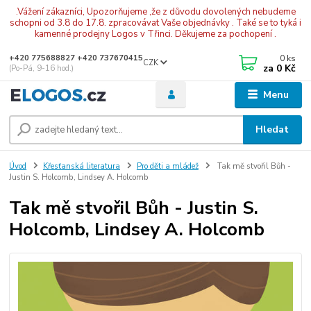
.Vážení zákazníci, Upozorňujeme ,že z důvodu dovolených nebudeme
schopni od 3.8 do 17.8. zpracovávat Vaše objednávky . Také se to tyká i
kamenné prodejny Logos v Třinci. Děkujeme za pochopení .
0
ks
+420 775688827 +420 737670415
CZK
za
0 Kč
(Po-Pá, 9-16 hod.)
Menu
Hledat
Úvod
Křesťanská literatura
Pro děti a mládež
Tak mě stvořil Bůh -
Justin S. Holcomb, Lindsey A. Holcomb
Tak mě stvořil Bůh - Justin S.
Holcomb, Lindsey A. Holcomb