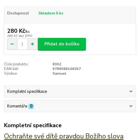
Dostupnost
Skladem 5 ks
280 Kč
/
ks
280 Kč
bez DPH
Přidat do košíku
Číslo produktu:
8302
EAN kód:
9788088106357
Výrobce:
Samuel
Kompletní specifikace
Komentáře
0
Kompletní specifikace
Ochraňte své dítě pravdou Božího slova