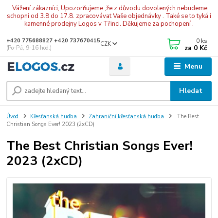
.Vážení zákazníci, Upozorňujeme ,že z důvodu dovolených nebudeme
schopni od 3.8 do 17.8. zpracovávat Vaše objednávky . Také se to tyká i
kamenné prodejny Logos v Třinci. Děkujeme za pochopení .
0
ks
+420 775688827 +420 737670415
CZK
za
0 Kč
(Po-Pá, 9-16 hod.)
Menu
Hledat
Úvod
Křesťanská hudba
Zahraniční křesťanská hudba
The Best
Christian Songs Ever! 2023 (2xCD)
The Best Christian Songs Ever!
2023 (2xCD)