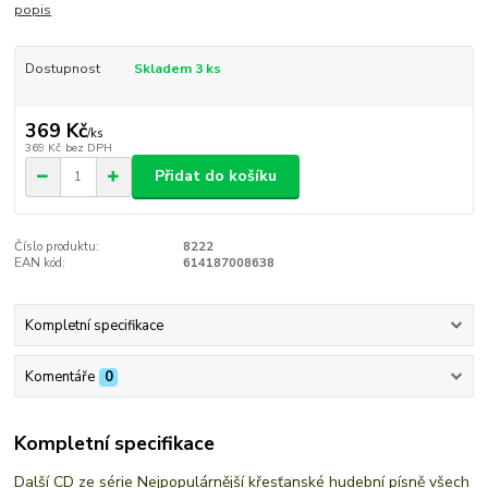
popis
Dostupnost
Skladem 3 ks
369 Kč
/
ks
369 Kč
bez DPH
Přidat do košíku
Číslo produktu:
8222
EAN kód:
614187008638
Kompletní specifikace
Komentáře
0
Kompletní specifikace
Další CD ze série Nejpopulárnější křesťanské hudební písně všech