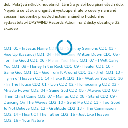
dob. Pokrývá několik hudebních žánrů a je sbírkou písní všech dob.
Nejedná se však o originální vystoupení, ale o covery nahrané
session hudebníky prostřednictvím známého hudebního
vydavatelství DAYWIND Records Album na 2 disky obsahuje 32
skladeb
CD1_01 - In Jesus Name CD1_02 - Sunday Sermons CD1_03 -
Rise Up (Lazarus) CD1_04 - New Name Written Down CD1_05 -
For The Good CD1_06 - Me on Your Mind CD1_07 - I Will Carry
You CD1_08 - Honey In the Rock CD1_09 - Healer CD1_10 -
Same God CD1_11 - God Turn It Around CD1_12 - Jireh CD1_13 -
Hymn of Heaven CD1_14 - Fake It CD1_15 - Wait on You CD1_16
- In The House CD2_01 - Lion CD2_02 - Homecoming CD2_03 -
Miracle Power CD2_04 - Same God CD2_05 - Always CD2_06 -
Then Christ Came CD2_07 - Mamas CD2_08 - Stand CD2_09 -
Dancing On The Waves CD2_10 - Send Me CD2_11 - Too Good
to Not Believe CD2_12 - Gratitude CD2_13 - The Commission
CD2_14 - Heart Of The Father CD2_15 - Just Like Heaven
CD2_16 - Your Nature