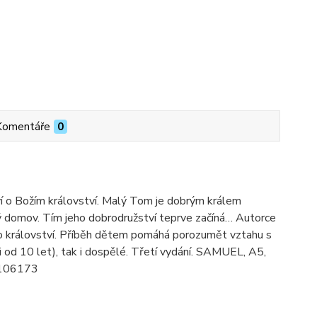
Komentáře
0
í o Božím království. Malý Tom je dobrým králem
ý domov. Tím jeho dobrodružství teprve začíná… Autorce
ho království. Příběh dětem pomáhá porozumět vztahu s
si od 10 let), tak i dospělé. Třetí vydání. SAMUEL, A5,
8106173