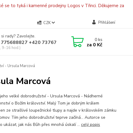
é se to tyká i kamenné prodejny Logos v Třinci. Děkujeme za
Přihlášení
CZK
 si rady? Zavolejte.
0
ks
 775688827 +420 737670415
za
0 Kč
, 9-16 hod.)
ví - Ursula Marcová
sula Marcová
jeho velké dobrodružství - Ursula Marcová - Nádherné
nství o Božím království. Malý Tom je dobrým králem
en ze strašlivé loupežnické tlupy a najde v královském zámku
omov. Tím jeho dobrodružství teprve začíná… Autorce se
lo ukázat, jak nás Bůh přes mnohá úskalí ...
celý popis