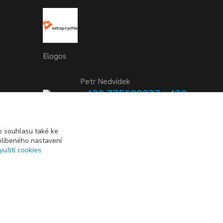
Elogos
Petr Nedvídek
+420 775688827 +420
737670415
(Po-Pá, 9-16 hod.)
 souhlasu také ke
blíbeného nastavení
info@elogos.cz
yužití cookies
Vytvořeno na
Eshop-rychle.cz