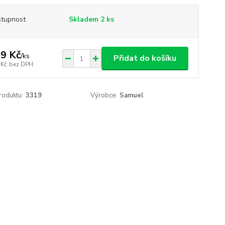
tupnost
Skladem 2 ks
9 Kč
/
ks
Přidat do košíku
 Kč
bez DPH
roduktu:
3319
Výrobce:
Samuel