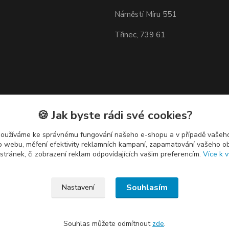
Náměstí Míru 551
Třinec, 739 61
🍪 Jak byste rádi své cookies?
používáme ke správnému fungování našeho e-shopu a v případě vašeho
k o webu, měření efektivity reklamních kampaní, zapamatování vašeho o
 stránek, či zobrazení reklam odpovídajících vašim preferencím.
Více k v
Souhlasím
Nastavení
Souhlas můžete odmítnout
zde
.