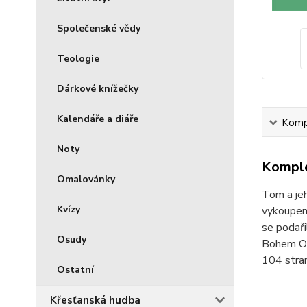
Společenské vědy
Teologie
Dárkové knížečky
Kalendáře a diáře
Kompl
Noty
Komple
Omalovánky
Tom a je
Kvízy
vykoupen 
se podaři
Osudy
Bohem Otc
104 stra
Ostatní
Křesťanská hudba