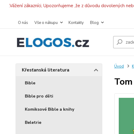
.Vážení zákazníci, Upozorňujeme ,že z důvodu dovolených ne
O nás
Vše o nákupu
Kontakty
Blog
Úvod
K
Křesťanská literatura
Tom 
Bible
Bible pro děti
Komiksové Bible a knihy
Beletrie