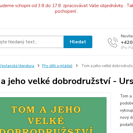
budeme schopni od 3.8 do 17.8. zpracovávat Vaše objednávky . Tak
pochopení .
Nevíte
Hledat
+420
(Po-Pá
řesťanská literatura
Pro děti a mládež
Tom a jeho velké dobrodružst
a jeho velké dobrodružství - Ur
Tom a 
podobe
vykoup
nový d
podaři