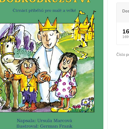
Dos
16
169
Číslo p