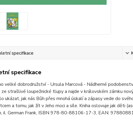
etní specifikace
tní specifikace
ho velké dobrodružství - Ursula Marcová - Nádherné podobenstv
ze strašlivé loupežnické tlupy a najde v královském zámku nov
lo ukázat, jak nás Bůh přes mnohá úskalí a zápasy vede do své
em a tomu, jak žít v Jeho moci a síle. Kniha oslovuje jak děti (a
n, il. German Frank, ISBN 978-80-88106-17-3, EAN: 978808