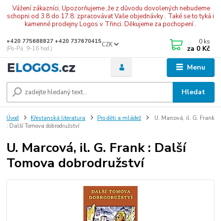
.Vážení zákazníci, Upozorňujeme ,že z důvodu dovolených nebudeme
schopni od 3.8 do 17.8. zpracovávat Vaše objednávky . Také se to tyká i
kamenné prodejny Logos v Třinci. Děkujeme za pochopení .
0
ks
+420 775688827 +420 737670415
CZK
za
0 Kč
(Po-Pá, 9-16 hod.)
Menu
Hledat
Úvod
Křesťanská literatura
Pro děti a mládež
U. Marcová, il. G. Frank
: Další Tomova dobrodružství
U. Marcová, il. G. Frank : Další
Tomova dobrodružství