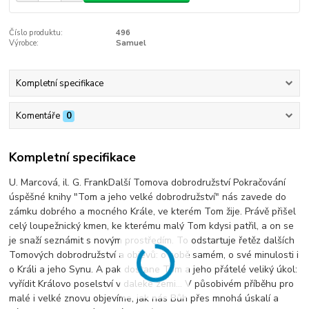
Číslo produktu:
496
Výrobce:
Samuel
Kompletní specifikace
Komentáře
0
Kompletní specifikace
U. Marcová, il. G. FrankDalší Tomova dobrodružství Pokračování
úspěšné knihy "Tom a jeho velké dobrodružství" nás zavede do
zámku dobrého a mocného Krále, ve kterém Tom žije. Právě přišel
celý loupežnický kmen, ke kterému malý Tom kdysi patřil, a on se
je snaží seznámit s novým prostředím. To odstartuje řetěz dalších
Tomových dobrodružství a objevů: o sobě samém, o své minulosti i
o Králi a jeho Synu. A pak dostane Tom a jeho přátelé veliký úkol:
vyřídit Královo poselství v daleké zemi… V působivém příběhu pro
malé i velké znovu objevíme, jak nás Bůh přes mnohá úskalí a