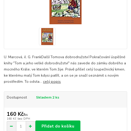
U. Marcová, il. G. FrankDalší Tomova dobrodružství Pokračování úspěšné
knihy "Tom a jeho velké dobrodružství" nás zavede do zámku dobrého a
mocného Krále, ve kterém Tom žije. Právě přišel celý loupežnický kmen,
ke kterému malý Tom kdysi patřil, a on se je snaží seznámit s novým
prostředím. To odsta...
celý popis
Dostupnost
Skladem 2 ks
160 Kč
/
ks
160 Kč
bez DPH
Přidat do košíku