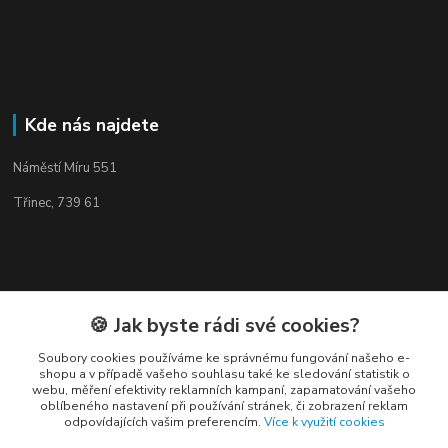
Kde nás najdete
Náměstí Míru 551
Třinec, 739 61
Kontakty
🍪 Jak byste rádi své cookies?
Soubory cookies používáme ke správnému fungování našeho e-
shopu a v případě vašeho souhlasu také ke sledování statistik o
webu, měření efektivity reklamních kampaní, zapamatování vašeho
oblíbeného nastavení při používání stránek, či zobrazení reklam
odpovídajících vašim preferencím.
Více k využití cookies
Elogos