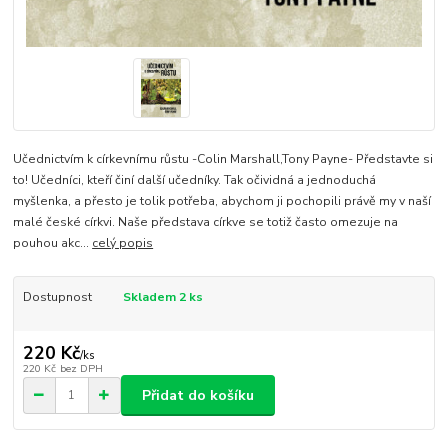
Učednictvím k církevnímu růstu -Colin Marshall,Tony Payne- Představte si
to! Učedníci, kteří činí další učedníky. Tak očividná a jednoduchá
myšlenka, a přesto je tolik potřeba, abychom ji pochopili právě my v naší
malé české církvi. Naše představa církve se totiž často omezuje na
pouhou akc...
celý popis
Dostupnost
Skladem 2 ks
220 Kč
/
ks
220 Kč
bez DPH
Přidat do košíku