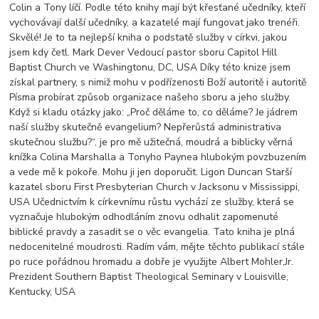
Colin a Tony líčí. Podle této knihy mají být křesťané učedníky, kteří
vychovávají další učedníky, a kazatelé mají fungovat jako trenéři.
Skvělé! Je to ta nejlepší kniha o podstatě služby v církvi, jakou
jsem kdy četl. Mark Dever Vedoucí pastor sboru Capitol Hill
Baptist Church ve Washingtonu, DC, USA Díky této knize jsem
získal partnery, s nimiž mohu v podřízenosti Boží autoritě i autoritě
Písma probírat způsob organizace našeho sboru a jeho služby.
Když si kladu otázky jako: „Proč děláme to, co děláme? Je jádrem
naší služby skutečně evangelium? Nepřerůstá administrativa
skutečnou službu?“, je pro mě užitečná, moudrá a biblicky věrná
knížka Colina Marshalla a Tonyho Paynea hlubokým povzbuzením
a vede mě k pokoře. Mohu ji jen doporučit. Ligon Duncan Starší
kazatel sboru First Presbyterian Church v Jacksonu v Mississippi,
USA Učednictvím k církevnímu růstu vychází ze služby, která se
vyznačuje hlubokým odhodláním znovu odhalit zapomenuté
biblické pravdy a zasadit se o věc evangelia. Tato kniha je plná
nedocenitelné moudrosti. Radím vám, mějte těchto publikací stále
po ruce pořádnou hromadu a dobře je využijte Albert Mohler,Jr.
Prezident Southern Baptist Theological Seminary v Louisville,
Kentucky, USA