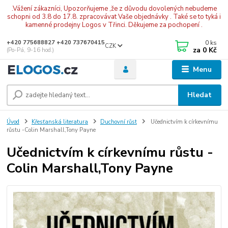
.Vážení zákazníci, Upozorňujeme ,že z důvodu dovolených nebudeme
schopni od 3.8 do 17.8. zpracovávat Vaše objednávky . Také se to tyká i
kamenné prodejny Logos v Třinci. Děkujeme za pochopení .
0
ks
+420 775688827 +420 737670415
CZK
za
0 Kč
(Po-Pá, 9-16 hod.)
Menu
Hledat
Úvod
Křesťanská literatura
Duchovní růst
Učednictvím k církevnímu
růstu -Colin Marshall,Tony Payne
Učednictvím k církevnímu růstu -
Colin Marshall,Tony Payne