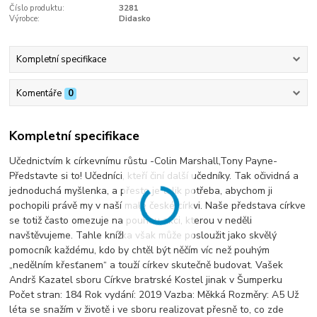
Číslo produktu:
3281
Výrobce:
Didasko
Kompletní specifikace
Komentáře
0
Kompletní specifikace
Učednictvím k církevnímu růstu -Colin Marshall,Tony Payne-
Představte si to! Učedníci, kteří činí další učedníky. Tak očividná a
jednoduchá myšlenka, a přesto je tolik potřeba, abychom ji
pochopili právě my v naší malé české církvi. Naše představa církve
se totiž často omezuje na pouhou akci, kterou v neděli
navštěvujeme. Tahle knížka však může posloužit jako skvělý
pomocník každému, kdo by chtěl být něčím víc než pouhým
„nedělním křesťanem“ a touží církev skutečně budovat. Vašek
Andrš Kazatel sboru Církve bratrské Kostel jinak v Šumperku
Počet stran: 184 Rok vydání: 2019 Vazba: Měkká Rozměry: A5 Už
léta se snažím v životě i ve sboru realizovat přesně to, co zde