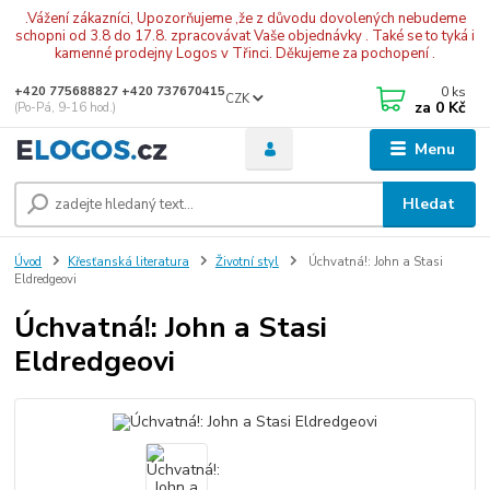
.Vážení zákazníci, Upozorňujeme ,že z důvodu dovolených nebudeme
schopni od 3.8 do 17.8. zpracovávat Vaše objednávky . Také se to tyká i
kamenné prodejny Logos v Třinci. Děkujeme za pochopení .
0
ks
+420 775688827 +420 737670415
CZK
za
0 Kč
(Po-Pá, 9-16 hod.)
Menu
Hledat
Úvod
Křesťanská literatura
Životní styl
Úchvatná!: John a Stasi
Eldredgeovi
Úchvatná!: John a Stasi
Eldredgeovi