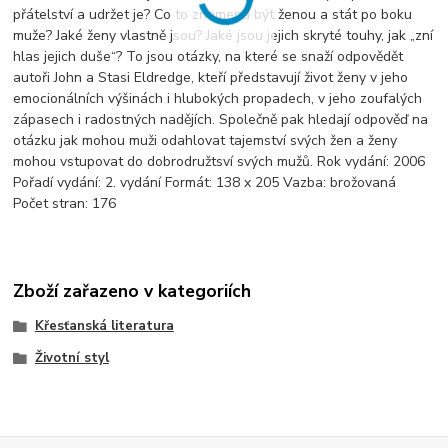
přátelství a udržet je? Co to znamená být ženou a stát po boku
muže? Jaké ženy vlastně jsou? Jaké jsou jejich skryté touhy, jak „zní
hlas jejich duše“? To jsou otázky, na které se snaží odpovědět
autoři John a Stasi Eldredge, kteří představují život ženy v jeho
emocionálních výšinách i hlubokých propadech, v jeho zoufalých
zápasech i radostných nadějích. Společně pak hledají odpověď na
otázku jak mohou muži odahlovat tajemství svých žen a ženy
mohou vstupovat do dobrodružtsví svých mužů. Rok vydání: 2006
Pořadí vydání: 2. vydání Formát: 138 x 205 Vazba: brožovaná
Počet stran: 176
Zboží zařazeno v kategoriích
Křesťanská literatura
Životní styl