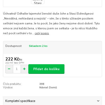
Úchvatná! Odhalte tajemství ženské duše John a Stasi Eldredgeovi
„Neviděná, nehledaná a nejistá“ – vím, že s tímto sžíravým pocitem
selhání nejsem sama. Je to pocit, že jako ženy nejsme dost dobré. Tyto
emoce zná každá žena, s kterou jsem se setkala – je to něco hlubšího
než pocit selhání v to...
celý popis
Dostupnost
Skladem 2 ks
222 Kč
/
ks
222 Kč
bez DPH
Přidat do košíku
Číslo produktu:
398
Výrobce:
Návrat Domů
Kompletní specifikace