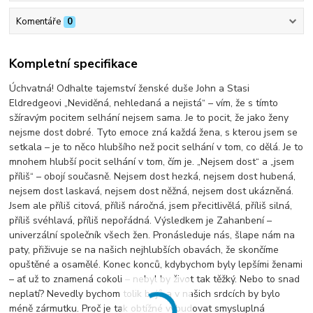
Komentáře
0
Kompletní specifikace
Úchvatná! Odhalte tajemství ženské duše John a Stasi
Eldredgeovi „Neviděná, nehledaná a nejistá“ – vím, že s tímto
sžíravým pocitem selhání nejsem sama. Je to pocit, že jako ženy
nejsme dost dobré. Tyto emoce zná každá žena, s kterou jsem se
setkala – je to něco hlubšího než pocit selhání v tom, co dělá. Je to
mnohem hlubší pocit selhání v tom, čím je. „Nejsem dost“ a „jsem
příliš“ – obojí současně. Nejsem dost hezká, nejsem dost hubená,
nejsem dost laskavá, nejsem dost něžná, nejsem dost ukázněná.
Jsem ale příliš citová, příliš náročná, jsem přecitlivělá, příliš silná,
příliš svéhlavá, příliš nepořádná. Výsledkem je Zahanbení –
univerzální společník všech žen. Pronásleduje nás, šlape nám na
paty, přiživuje se na našich nejhlubších obavách, že skončíme
opuštěné a osamělé. Konec konců, kdybychom byly lepšími ženami
– ať už to znamená cokoli – nebyl by život tak těžký. Nebo to snad
neplatí? Nevedly bychom tolik bojů a v našich srdcích by bylo
méně zármutku. Proč je tak obtížné vybudovat smysluplná